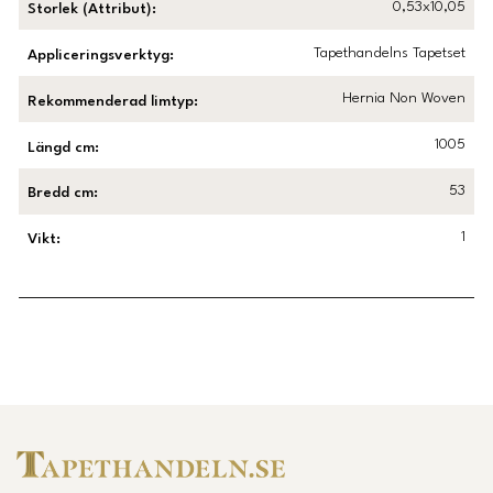
0,53x10,05
Storlek (Attribut)
:
Tapethandelns Tapetset
Appliceringsverktyg
:
Hernia Non Woven
Rekommenderad limtyp
:
1005
Längd cm
:
53
Bredd cm
:
1
Vikt
:
Länk till Trustpilot