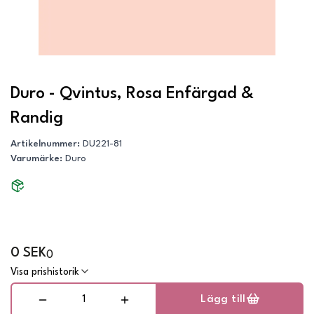
Duro - Qvintus, Rosa Enfärgad &
Randig
Artikelnummer
:
DU221-81
Varumärke
:
Duro
0 SEK
0
Visa prishistorik
Lägg till