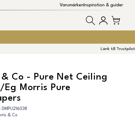
Varumärken
Inspiration & guider
Länk till Trustpilot
 & Co - Pure Net Ceiling
/Eg Morris Pure
apers
:
DMPU216038
rris & Co