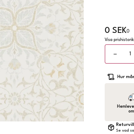
0 SEK
0
Visa prishistori
Hur mån
Hemlever
om
Returvil
Se vad so