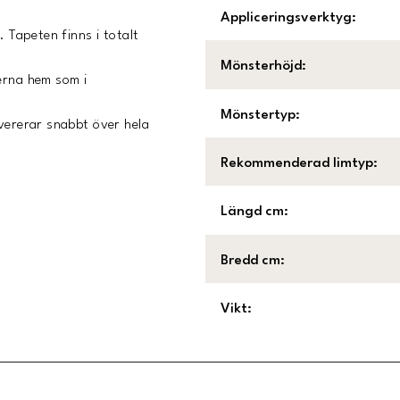
Appliceringsverktyg
:
. Tapeten finns i totalt
Mönsterhöjd
:
erna hem som i
Mönstertyp
:
evererar snabbt över hela
Rekommenderad limtyp
:
Längd cm
:
Bredd cm
:
Vikt
: