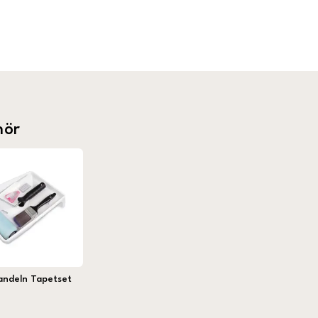
hör
andeln Tapetset