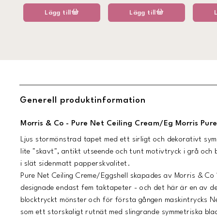
Lägg till
Lägg till
Generell produktinformation
Morris & Co - Pure Net Ceiling Cream/Eg Morris Pur
Ljus stormönstrad tapet med ett sirligt och dekorativt sy
lite "skavt", antikt utseende och tunt motivtryck i grå och 
i slät sidenmatt papperskvalitet.
Pure Net Ceiling Creme/Eggshell skapades av Morris & Co
designade endast fem taktapeter - och det här är en av de
blocktryckt mönster och för första gången maskintrycks Net
som ett storskaligt rutnät med slingrande symmetriska bl