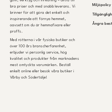
golv, verktyg och inredning – alltid till
Miljöpolicy
bra priser och med snabb leverans. Vi
brinner för att göra det enkelt och
Tillgängli
inspirerande att förnya hemmet,
Ångra best
oavsett om du är hemmafixare eller
proffs.
Med rötterna i vår fysiska butiker och
över 100 års branscherfarenhet,
erbjuder vi personlig service, hög
kvalitet och produkter från marknadens
mest omtyckta varumärken. Beställ
enkelt online eller besök våra butiker i
Vårby och Södertälje!