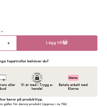
k
Lägg till
ga tapetrullar behöver du?
ans eller
Vi är med i Trygg e-
Betala enkelt med
bud
handel
Klarna
lkor beror på produkttyp.
m gäller för denna produkt (öppnas i ny flik)