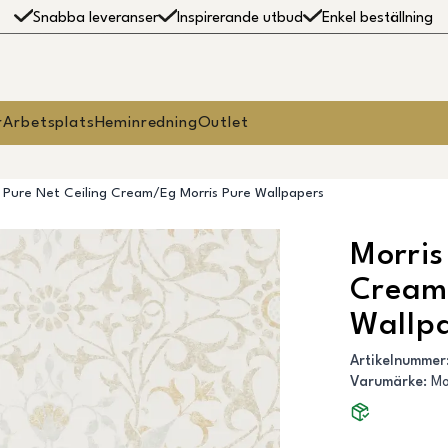
Snabba leveranser
Inspirerande utbud
Enkel beställning
r
Arbetsplats
Heminredning
Outlet
- Pure Net Ceiling Cream/Eg Morris Pure Wallpapers
Morris
Cream
Wallp
Artikelnummer
Varumärke
:
Mo