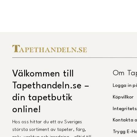
Om Ta
Välkommen till
Tapethandeln.se –
Logga in p
din tapetbutik
Köpvillkor
online!
Integritets
Kontakta 
Hos oss hittar du ett av Sveriges
största sortiment av tapeter, färg,
Trygg E-H