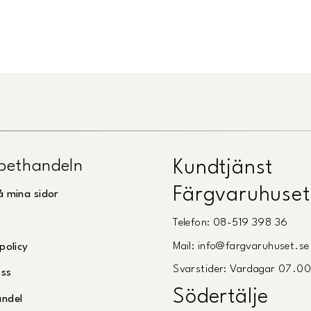
Länk till Trustpilot
pethandeln
Kundtjänst
Färgvaruhuset
å mina sidor
Telefon: 08-519 398 36
Mail: info@fargvaruhuset.se
policy
Svarstider: Vardagar 07.0
oss
Södertälje
andel