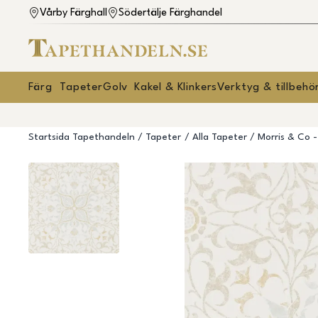
Vårby Färghall
Södertälje Färghandel
Färg
Tapeter
Golv
Kakel & Klinkers
Verktyg & tillbehö
Startsida Tapethandeln
Tapeter
Alla Tapeter
Morris & Co 