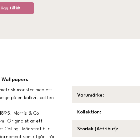
Lägg till
e Wallpapers
mmetrisk mönster med ett
Varumärke
:
beige på en kalkvit botten
Kollektion
:
 1895. Morris & Co
m. Originalet är ett
 Ceiling. Mönstret blir
Storlek (Attribut)
:
adornament som utgår från