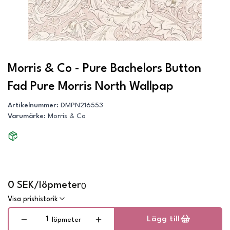
Morris & Co - Pure Bachelors Button
Fad Pure Morris North Wallpap
Artikelnummer
:
DMPN216553
Varumärke
:
Morris & Co
0 SEK/löpmeter
0
Visa prishistorik
Lägg till
löpmeter