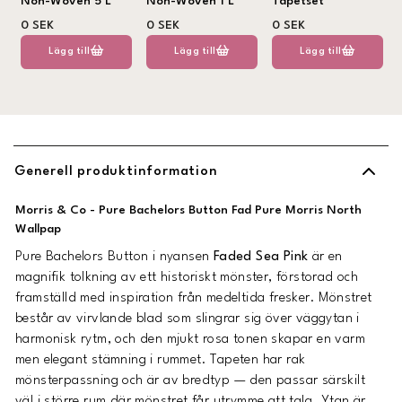
Non-Woven 5 L
Non-Woven 1 L
Tapetset
0 SEK
0 SEK
0 SEK
Lägg till
Lägg till
Lägg till
Generell produktinformation
Morris & Co - Pure Bachelors Button Fad Pure Morris North
Wallpap
Pure Bachelors Button i nyansen
Faded Sea Pink
är en
magnifik tolkning av ett historiskt mönster, förstorad och
framställd med inspiration från medeltida fresker. Mönstret
består av virvlande blad som slingrar sig över väggytan i
harmonisk rytm, och den mjukt rosa tonen skapar en varm
men elegant stämning i rummet. Tapeten har rak
mönsterpassning och är av bredtyp — den passar särskilt
väl i större rum där mönstret får utrymme att tala. Ytan är