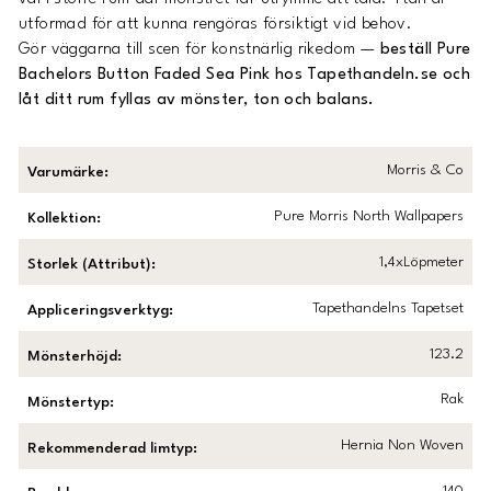
utformad för att kunna rengöras försiktigt vid behov.
Gör väggarna till scen för konstnärlig rikedom —
beställ Pure
Bachelors Button Faded Sea Pink hos Tapethandeln.se och
låt ditt rum fyllas av mönster, ton och balans.
Morris & Co
Varumärke
:
Pure Morris North Wallpapers
Kollektion
:
1,4xLöpmeter
Storlek (Attribut)
:
Tapethandelns Tapetset
Appliceringsverktyg
:
123.2
Mönsterhöjd
:
Rak
Mönstertyp
:
Hernia Non Woven
Rekommenderad limtyp
: