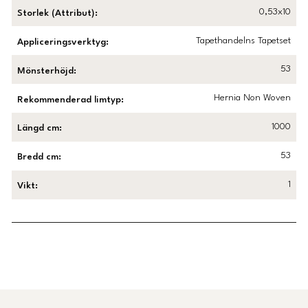
0,53x10
Storlek (Attribut)
:
Tapethandelns Tapetset
Appliceringsverktyg
:
53
Mönsterhöjd
:
Hernia Non Woven
Rekommenderad limtyp
:
1000
Längd cm
:
53
Bredd cm
:
1
Vikt
:
Länk till Trustpilot