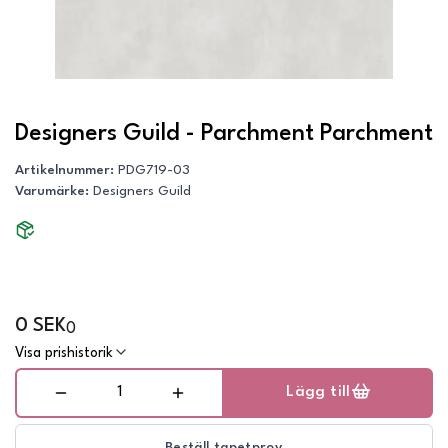
Designers Guild - Parchment Parchment
Artikelnummer
:
PDG719-03
Varumärke
:
Designers Guild
0 SEK
0
Visa prishistorik
Lägg till
Beställ tapetprov