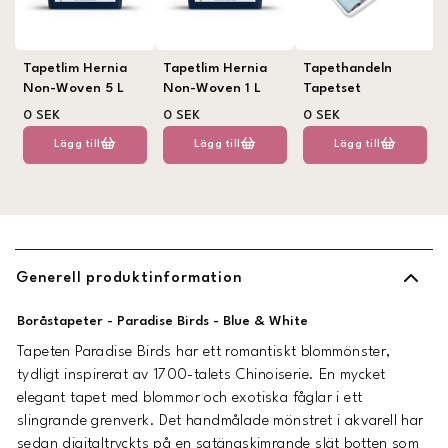
Tapetlim Hernia
Tapetlim Hernia
Tapethandeln
Non-Woven 5 L
Non-Woven 1 L
Tapetset
0 SEK
0 SEK
0 SEK
Lägg till
Lägg till
Lägg till
Generell produktinformation
Boråstapeter - Paradise Birds - Blue & White
Tapeten Paradise Birds har ett romantiskt blommönster,
tydligt inspirerat av 1700-talets Chinoiserie. En mycket
elegant tapet med blommor och exotiska fåglar i ett
slingrande grenverk. Det handmålade mönstret i akvarell har
sedan digitaltryckts på en satängskimrande slät botten som