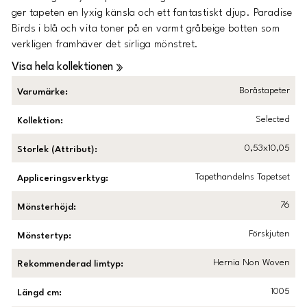
ger tapeten en lyxig känsla och ett fantastiskt djup.
Paradise
Birds i blå och vita toner på en varmt gråbeige botten som
verkligen framhäver det sirliga mönstret.
Visa hela kollektionen
Boråstapeter
Varumärke
:
Selected
Kollektion
:
0,53x10,05
Storlek (Attribut)
:
Tapethandelns Tapetset
Appliceringsverktyg
:
76
Mönsterhöjd
:
Förskjuten
Mönstertyp
:
Hernia Non Woven
Rekommenderad limtyp
:
1005
Längd cm
: