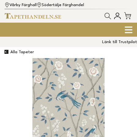
Vårby Färghall
Södertälje Färghandel
Länk till Trustpilot
Alla Tapeter