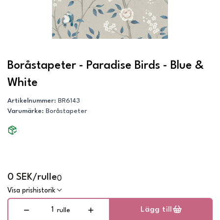
Boråstapeter - Paradise Birds - Blue &
White
Artikelnummer
:
BR6143
Varumärke
:
Boråstapeter
0 SEK/rulle
0
Visa prishistorik
Lägg till
rulle