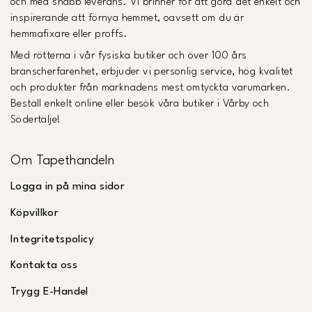
och med snabb leverans. Vi brinner för att göra det enkelt och
inspirerande att förnya hemmet, oavsett om du är
hemmafixare eller proffs.
Med rötterna i vår fysiska butiker och över 100 års
branscherfarenhet, erbjuder vi personlig service, hög kvalitet
och produkter från marknadens mest omtyckta varumärken.
Beställ enkelt online eller besök våra butiker i Vårby och
Södertälje!
Om Tapethandeln
Logga in på mina sidor
Köpvillkor
Integritetspolicy
Kontakta oss
Trygg E-Handel