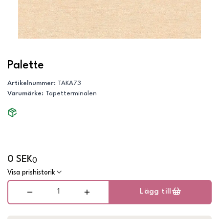
Palette
Artikelnummer
:
TAKA73
Varumärke
:
Tapetterminalen
0 SEK
0
Visa prishistorik
Lägg till