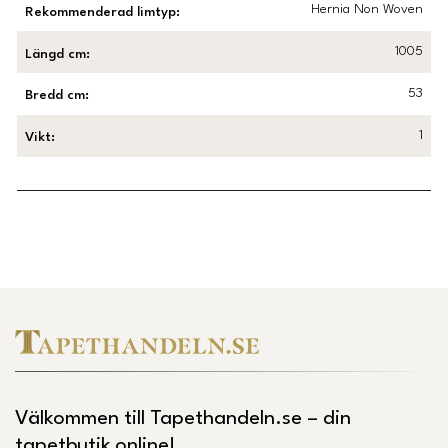
Hernia Non Woven
Rekommenderad limtyp
:
1005
Längd cm
:
53
Bredd cm
:
1
Vikt
:
Länk till Trustpilot
Välkommen till Tapethandeln.se – din
tapetbutik online!