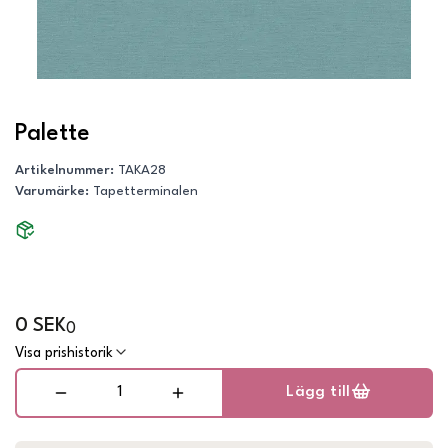
Palette
Artikelnummer
:
TAKA28
Varumärke
:
Tapetterminalen
0 SEK
0
Visa prishistorik
Lägg till