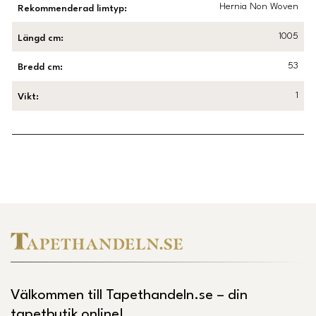
Hernia Non Woven
Rekommenderad limtyp
:
1005
Längd cm
:
53
Bredd cm
:
1
Vikt
:
Länk till Trustpilot
Välkommen till Tapethandeln.se – din
tapetbutik online!