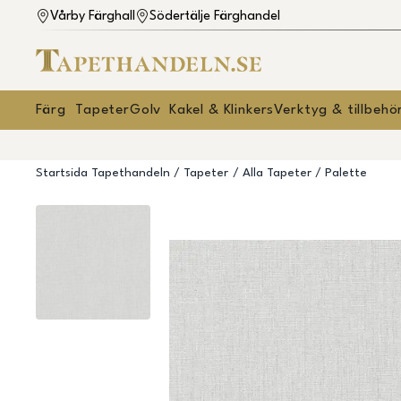
Vårby Färghall
Södertälje Färghandel
Färg
Tapeter
Golv
Kakel & Klinkers
Verktyg & tillbehö
Startsida Tapethandeln
Tapeter
Alla Tapeter
Palette