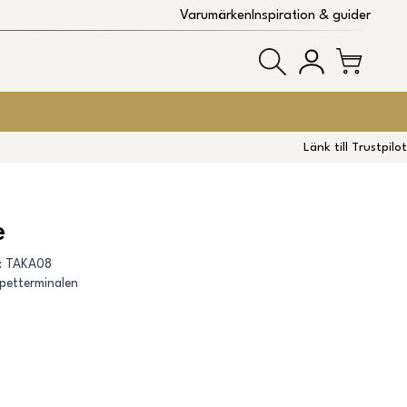
Varumärken
Inspiration & guider
Länk till Trustpilot
e
:
TAKA08
petterminalen