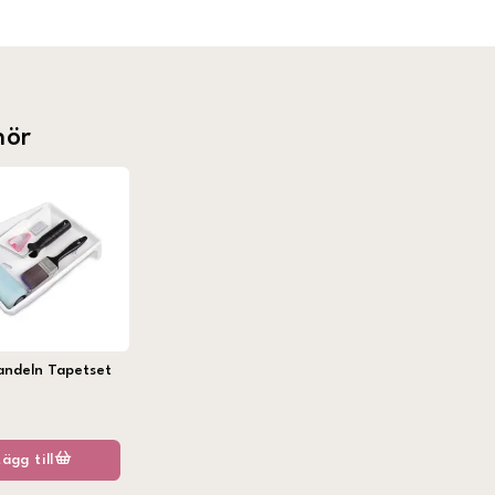
hör
andeln Tapetset
Lägg till