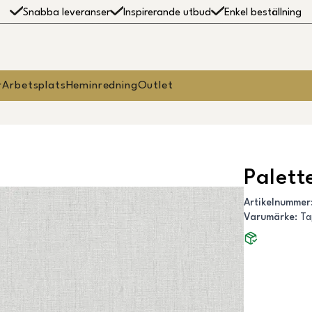
Snabba leveranser
Inspirerande utbud
Enkel beställning
r
Arbetsplats
Heminredning
Outlet
Palett
Artikelnummer
Varumärke
:
Ta