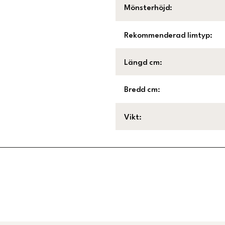
Mönsterhöjd
:
Rekommenderad limtyp
:
Längd cm
:
Bredd cm
:
Vikt
:
Länk till Trustpilot