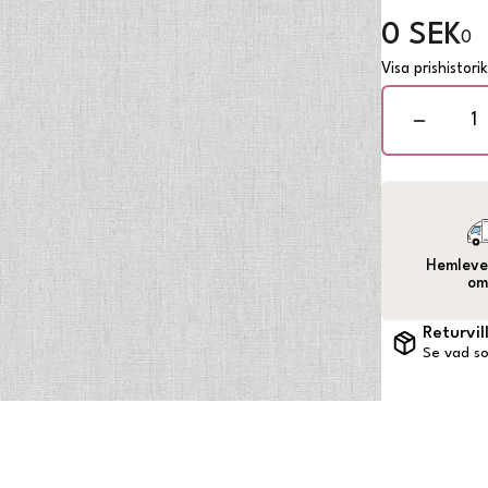
0 SEK
0
Visa prishistori
Hemlever
om
Returvil
Se vad so