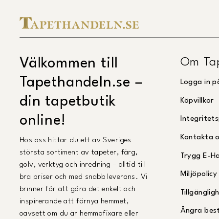
Om Ta
Välkommen till
Tapethandeln.se –
Logga in p
din tapetbutik
Köpvillkor
online!
Integritets
Kontakta 
Hos oss hittar du ett av Sveriges
största sortiment av tapeter, färg,
Trygg E-H
golv, verktyg och inredning – alltid till
Miljöpolicy
bra priser och med snabb leverans. Vi
brinner för att göra det enkelt och
Tillgängli
inspirerande att förnya hemmet,
Ångra best
oavsett om du är hemmafixare eller