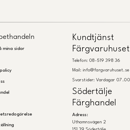
pethandeln
Kundtjänst
Färgvaruhuset
å mina sidor
Telefon: 08-519 398 36
Mail: info@fargvaruhuset.se
policy
Svarstider: Vardagar 07.0
oss
Södertälje
andel
Färghandel
ghetsredogörelse
Adress:
Uthamnsvägen 2
ällning
151 39 Södertälje