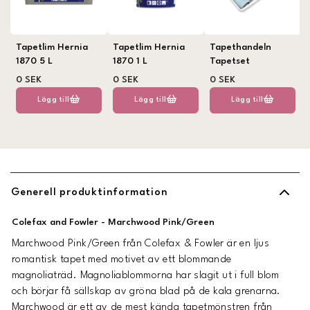
Tapetlim Hernia
Tapetlim Hernia
Tapethandeln
1870 5 L
1870 1 L
Tapetset
0 SEK
0 SEK
0 SEK
Lägg till
Lägg till
Lägg till
Generell produktinformation
Colefax and Fowler - Marchwood Pink/Green
Marchwood Pink/Green från Colefax & Fowler är en ljus
romantisk tapet med motivet av ett blommande
magnoliaträd. Magnoliablommorna har slagit ut i full blom
och börjar få sällskap av gröna blad på de kala grenarna.
Marchwood är ett av de mest kända tapetmönstren från