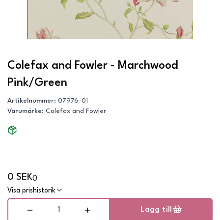
Colefax and Fowler - Marchwood
Pink/Green
Artikelnummer
:
07976-01
Varumärke
:
Colefax and Fowler
0 SEK
0
Visa prishistorik
Lägg till