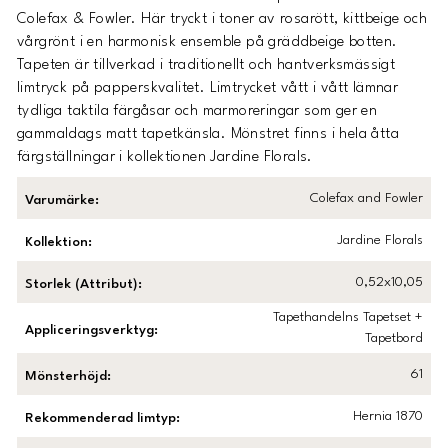
Colefax & Fowler. Här tryckt i toner av rosarött, kittbeige och
vårgrönt i en harmonisk ensemble på gräddbeige botten.
Tapeten är tillverkad i traditionellt och hantverksmässigt
limtryck på papperskvalitet. Limtrycket vått i vått lämnar
tydliga taktila färgåsar och marmoreringar som ger en
gammaldags matt tapetkänsla. Mönstret finns i hela åtta
färgställningar i kollektionen Jardine Florals.
Colefax and Fowler
Varumärke
:
Jardine Florals
Kollektion
:
0,52x10,05
Storlek (Attribut)
:
Tapethandelns Tapetset +
Appliceringsverktyg
:
Tapetbord
61
Mönsterhöjd
:
Hernia 1870
Rekommenderad limtyp
: