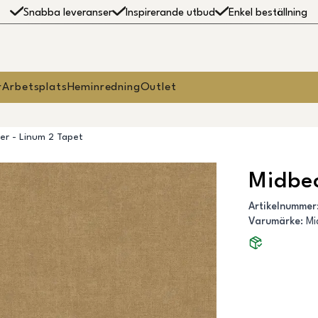
Snabba leveranser
Inspirerande utbud
Enkel beställning
r
Arbetsplats
Heminredning
Outlet
er - Linum 2 Tapet
Midbec
Artikelnummer
Varumärke
:
Mi