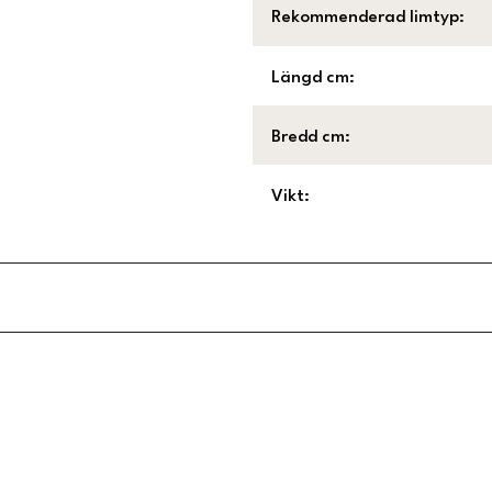
Rekommenderad limtyp
:
Längd cm
:
Bredd cm
:
Vikt
:
Länk till Trustpilot