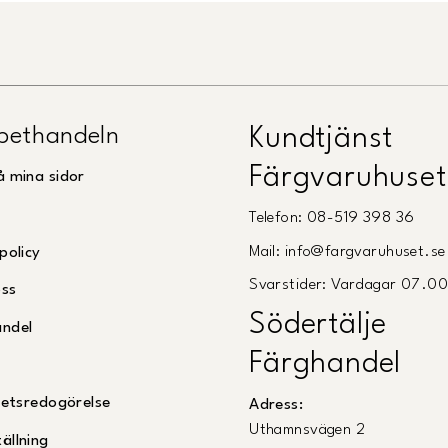
pethandeln
Kundtjänst
Färgvaruhuset
å mina sidor
Telefon: 08-519 398 36
Mail: info@fargvaruhuset.se
policy
Svarstider: Vardagar 07.0
oss
Södertälje
andel
Färghandel
ghetsredogörelse
Adress:
Uthamnsvägen 2
ällning