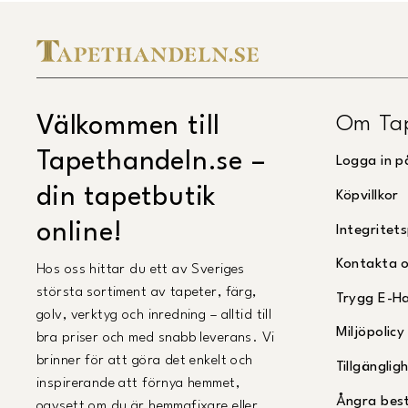
Om Ta
Välkommen till
Tapethandeln.se –
Logga in p
din tapetbutik
Köpvillkor
online!
Integritets
Kontakta 
Hos oss hittar du ett av Sveriges
största sortiment av tapeter, färg,
Trygg E-H
golv, verktyg och inredning – alltid till
Miljöpolicy
bra priser och med snabb leverans. Vi
brinner för att göra det enkelt och
Tillgängli
inspirerande att förnya hemmet,
Ångra best
oavsett om du är hemmafixare eller