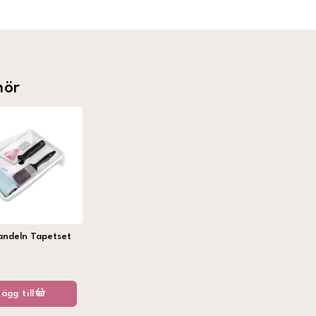
hör
andeln Tapetset
Lägg till