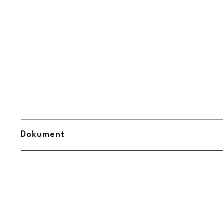
Dokument
Midbec Uppsättningsanvisning.pdf
(
Öppnas i ny flik
)