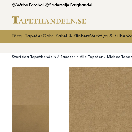
Vårby Färghall
Södertälje Färghandel
Färg
Tapeter
Golv
Kakel & Klinkers
Verktyg & tillbehö
Startsida Tapethandeln
Tapeter
Alla Tapeter
Midbec Tapet