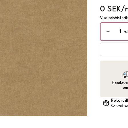
0 SEK/r
Visa prishistori
ru
Hemlever
om
Returvil
Se vad so