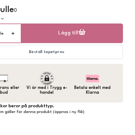
ulle
0
k
Lägg till
lle
Beställ tapetprov
ans eller
Vi är med i Trygg e-
Betala enkelt med
bud
handel
Klarna
lkor beror på produkttyp.
m gäller för denna produkt (öppnas i ny flik)