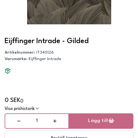
Eijffinger Intrade - Gilded
Artikelnummer
:
IT340126
Varumärke
:
Eijffinger Intrade
0 SEK
0
Visa prishistorik
Lägg till
Beställ tapetprov