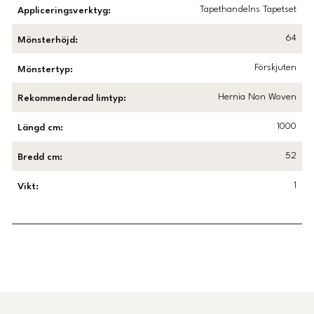
Tapethandelns Tapetset
Appliceringsverktyg
:
64
Mönsterhöjd
:
Förskjuten
Mönstertyp
:
Hernia Non Woven
Rekommenderad limtyp
:
1000
Längd cm
:
52
Bredd cm
:
1
Vikt
:
Länk till Trustpilot