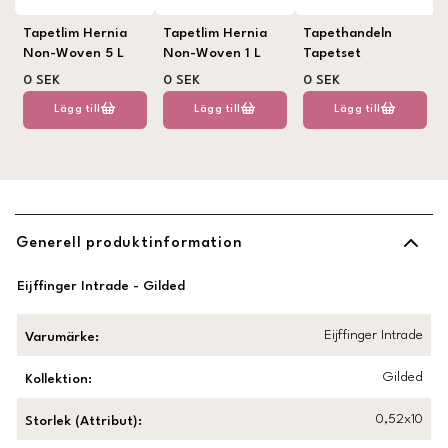
Tapetlim Hernia
Tapetlim Hernia
Tapethandeln
Non-Woven 5 L
Non-Woven 1 L
Tapetset
0 SEK
0 SEK
0 SEK
Lägg till
Lägg till
Lägg till
Generell produktinformation
Eijffinger Intrade - Gilded
Eijffinger Intrade
Varumärke
:
Gilded
Kollektion
:
0,52x10
Storlek (Attribut)
: