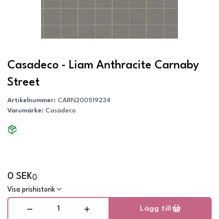
Casadeco - Liam Anthracite Carnaby
Street
Artikelnummer
:
CARN200519234
Varumärke
:
Casadeco
0 SEK
0
Visa prishistorik
Lägg till