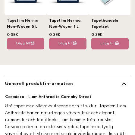
Tapetlim Hernia
Tapetlim Hernia
Tapethandeln
Non-Woven 5 L
Non-Woven 1 L
Tapetset
0 SEK
0 SEK
0 SEK
Lägg till
Lägg till
Lägg till
Generell produktinformation
Casadeco - Liam Anthracite Carnaby Street
Grå tapet med yllevävsutseende och struktur. Tapeten Liam
Anthracite har en naturtrogen vävstruktur och elegant
rutmönster och textil look. Liam kommer från franska
Casadeco och är en exklusiv strukturtapet med tydlig
vävrelief av ett ylletyg med smala invävda ränder i ljusgrått