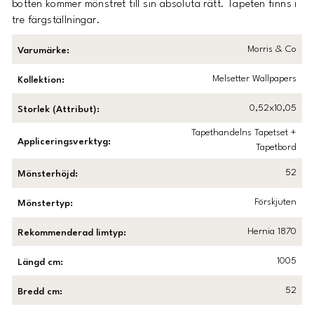
botten kommer mönstret till sin absoluta rätt. Tapeten finns i
tre färgställningar.
Morris & Co
Varumärke
:
Melsetter Wallpapers
Kollektion
:
0,52x10,05
Storlek (Attribut)
:
Tapethandelns Tapetset +
Appliceringsverktyg
:
Tapetbord
52
Mönsterhöjd
:
Förskjuten
Mönstertyp
:
Hernia 1870
Rekommenderad limtyp
:
1005
Längd cm
:
52
Bredd cm
: