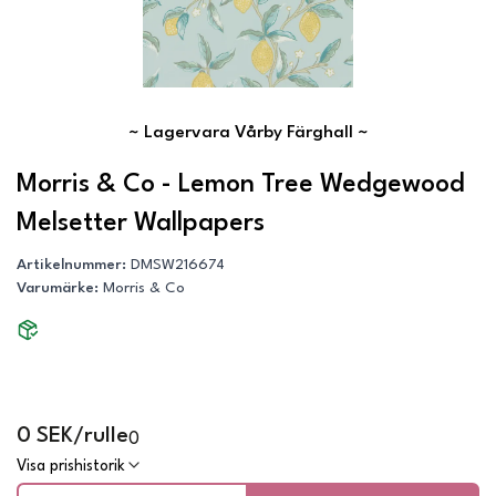
~
Lagervara Vårby Färghall
~
Morris & Co - Lemon Tree Wedgewood
Melsetter Wallpapers
Artikelnummer
:
DMSW216674
Varumärke
:
Morris & Co
0 SEK/rulle
0
Visa prishistorik