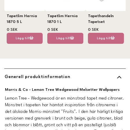
Tapetlim Hernia
Tapetlim Hernia
Tapethandeln
1870 5 L
1870 1 L
Tapetset
0 SEK
0 SEK
0 SEK
Lägg till
Lägg till
Lägg till
Generell produktinformation
Morris & Co - Lemon Tree Wedgewood Melsetter Wallpapers
Lemon Tree - Wedgewood är en mönstrad tapet med citroner.
Mönstret i tapeten har hämtat inspiration från citronerna i
det älskade Morris-mönstret "Fruits". I den här härligt kritiga
versionen med grenverk i brunt och beige, gula citroner, blad
och blommor i blått, grönt och vitt på en pastelligt ljusblå