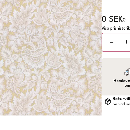
0 SEK
0
Visa prishistori
Hemlever
om
Returvil
Se vad so