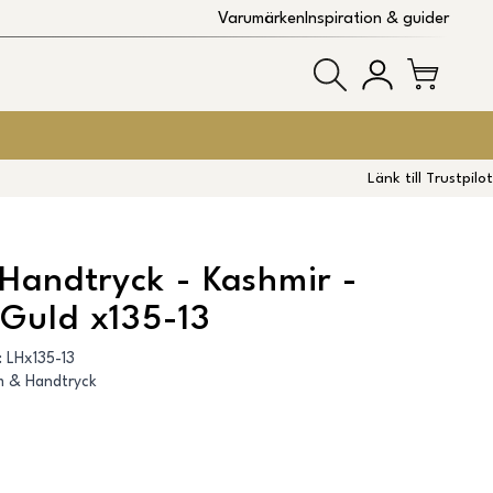
Varumärken
Inspiration & guider
Länk till Trustpilot
Handtryck - Kashmir -
Guld x135-13
:
LHx135-13
m & Handtryck