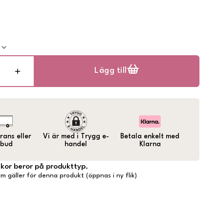
k
Lägg till
ans eller
Vi är med i Trygg e-
Betala enkelt med
bud
handel
Klarna
lkor beror på produkttyp.
m gäller för denna produkt (öppnas i ny flik)