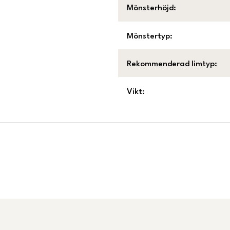
Mönsterhöjd
:
Mönstertyp
:
Rekommenderad limtyp
:
Vikt
:
Länk till Trustpilot