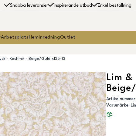
Snabba leveranser
Inspirerande utbud
Enkel beställning
r
Arbetsplats
Heminredning
Outlet
ck - Kashmir - Beige/Guld x135-13
Lim & 
Beige/
Artikelnummer
Varumärke
:
Li