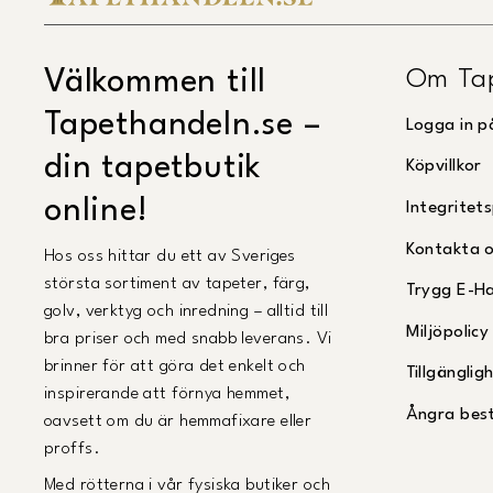
Om Ta
Välkommen till
Tapethandeln.se –
Logga in p
din tapetbutik
Köpvillkor
online!
Integritets
Kontakta 
Hos oss hittar du ett av Sveriges
största sortiment av tapeter, färg,
Trygg E-H
golv, verktyg och inredning – alltid till
Miljöpolicy
bra priser och med snabb leverans. Vi
brinner för att göra det enkelt och
Tillgängli
inspirerande att förnya hemmet,
Ångra best
oavsett om du är hemmafixare eller
proffs.
Med rötterna i vår fysiska butiker och