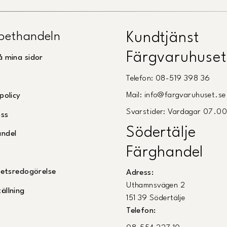
pethandeln
Kundtjänst
Färgvaruhuset
å mina sidor
Telefon: 08-519 398 36
Mail: info@fargvaruhuset.se
policy
Svarstider: Vardagar 07.0
oss
Södertälje
andel
Färghandel
ghetsredogörelse
Adress:
Uthamnsvägen 2
ällning
151 39 Södertälje
Telefon: