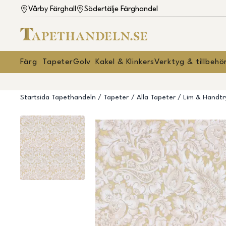
Vårby Färghall
Södertälje Färghandel
Färg
Tapeter
Golv
Kakel & Klinkers
Verktyg & tillbehö
Startsida Tapethandeln
Tapeter
Alla Tapeter
Lim & Handtry