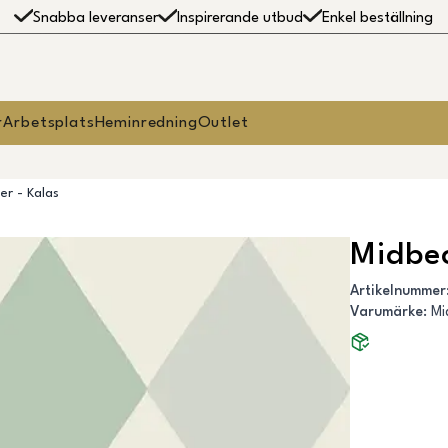
Snabba leveranser
Inspirerande utbud
Enkel beställning
r
Arbetsplats
Heminredning
Outlet
er - Kalas
Midbec
Artikelnummer
Varumärke
:
Mi