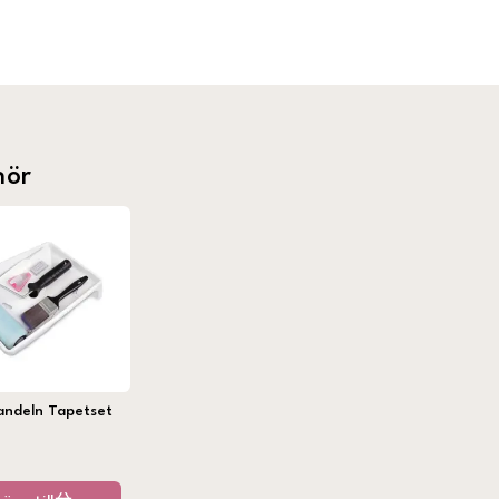
hör
andeln Tapetset