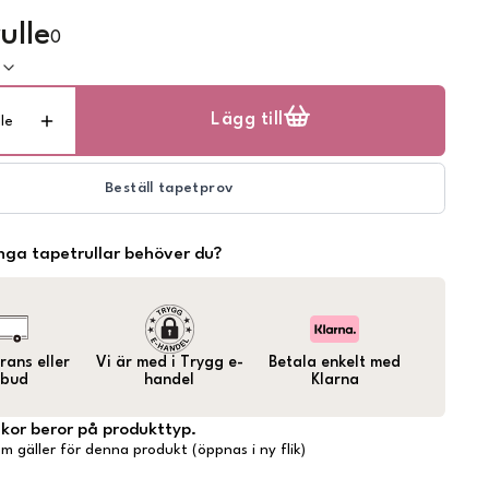
ulle
0
k
Lägg till
lle
Beställ tapetprov
ga tapetrullar behöver du?
ans eller
Vi är med i Trygg e-
Betala enkelt med
bud
handel
Klarna
lkor beror på produkttyp.
m gäller för denna produkt (öppnas i ny flik)