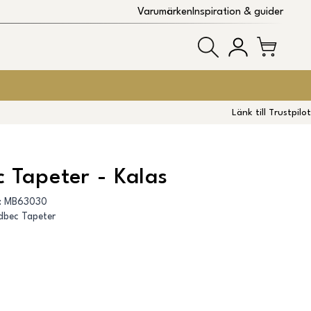
Varumärken
Inspiration & guider
Länk till Trustpilot
 Tapeter - Kalas
:
MB63030
dbec Tapeter