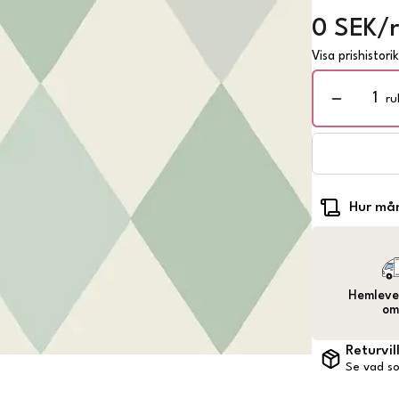
0 SEK/r
Visa prishistori
ru
Hur mån
Hemlever
om
Returvil
Se vad so