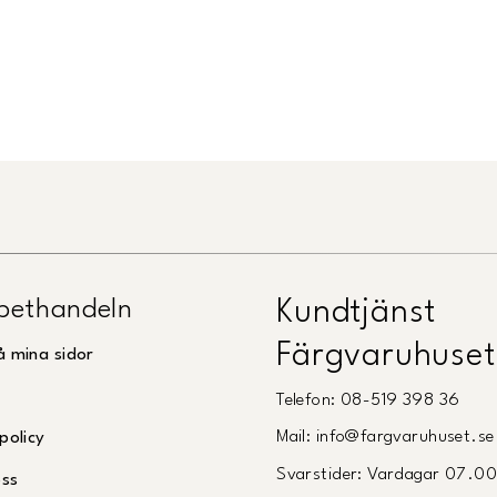
Länk till Trustpilot
pethandeln
Kundtjänst
Färgvaruhuset
å mina sidor
Telefon: 08-519 398 36
Mail: info@fargvaruhuset.se
policy
Svarstider: Vardagar 07.0
oss