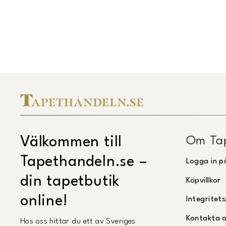
Midbec Uppsättningsanvisning.pdf
(
Öppnas i ny flik
)
Om Ta
Välkommen till
Tapethandeln.se –
Logga in p
din tapetbutik
Köpvillkor
online!
Integritets
Kontakta 
Hos oss hittar du ett av Sveriges