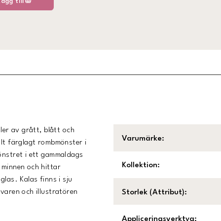
Lägg till
ler av grått, blått och
Varumärke
:
llt färglagt rombmönster i
mönstret i ett gammaldags
Kollektion
:
 minnen och hittar
las. Kalas finns i sju
varen och illustratören
Storlek (Attribut)
:
Appliceringsverktyg
: