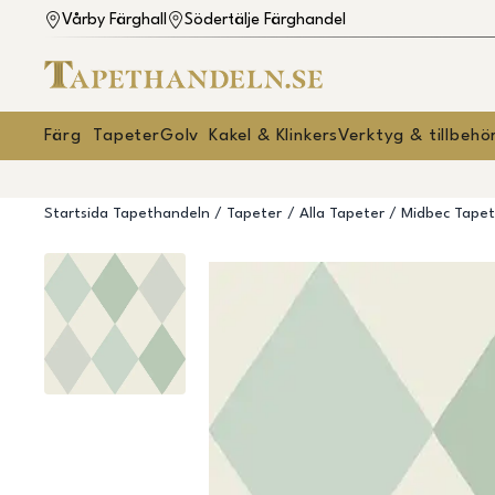
Vårby Färghall
Södertälje Färghandel
Färg
Tapeter
Golv
Kakel & Klinkers
Verktyg & tillbehö
Startsida Tapethandeln
Tapeter
Alla Tapeter
Midbec Tapet