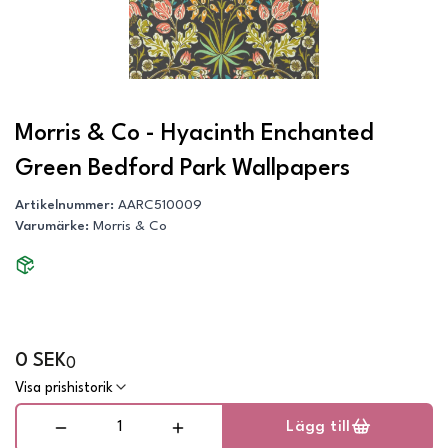
Morris & Co - Hyacinth Enchanted
Green Bedford Park Wallpapers
Artikelnummer
:
AARC510009
Varumärke
:
Morris & Co
0 SEK
0
Visa prishistorik
Lägg till