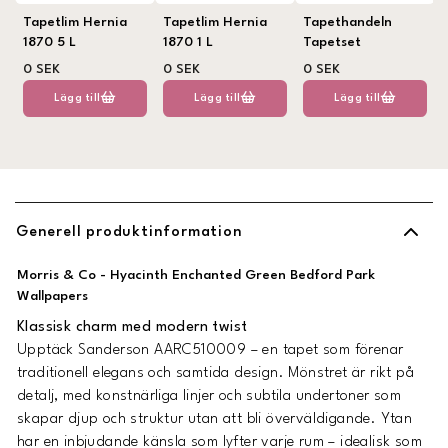
Tapetlim Hernia
Tapetlim Hernia
Tapethandeln
1870 5 L
1870 1 L
Tapetset
0 SEK
0 SEK
0 SEK
Lägg till
Lägg till
Lägg till
Generell produktinformation
Morris & Co - Hyacinth Enchanted Green Bedford Park
Wallpapers
Klassisk charm med modern twist
Upptäck
Sanderson AARC510009
– en tapet som förenar
traditionell elegans och samtida design. Mönstret är rikt på
detalj, med konstnärliga linjer och subtila undertoner som
skapar djup och struktur utan att bli överväldigande. Ytan
har en inbjudande känsla som lyfter varje rum – idealisk som