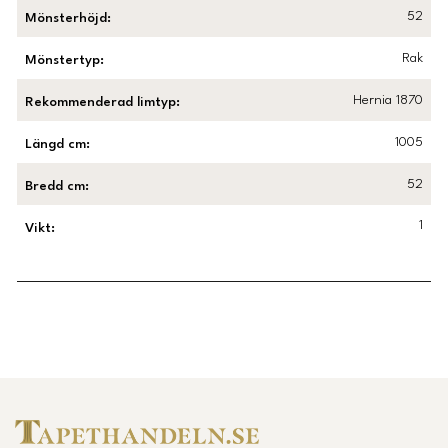
52
Mönsterhöjd
:
Rak
Mönstertyp
:
Hernia 1870
Rekommenderad limtyp
:
1005
Längd cm
:
52
Bredd cm
:
1
Vikt
:
Länk till Trustpilot