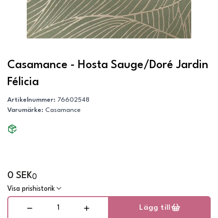
Casamance - Hosta Sauge/Doré Jardin
Félicia
Artikelnummer
:
76602548
Varumärke
:
Casamance
0 SEK
0
Visa prishistorik
Lägg till