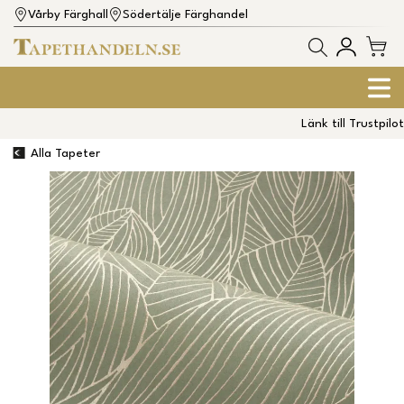
Vårby Färghall
Södertälje Färghandel
Länk till Trustpilot
Alla Tapeter