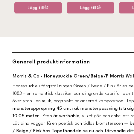
Lägg till
Lägg till
Generell produktinformation
Morris & Co - Honeysuckle Green/Beige/P Morris Wa
Honeysuckle i färgställningen Green / Beige / Pink är en d
1883 – en romantisk klassiker där slingrande kaprifoll och
över ytan i en mjuk, organiskt balanserad komposition. Ta
mönsterupprepning 45 cm
,
rak mönsterpassning (strai
10,05 meter
. Ytan är
washable
, vilket gör den enkel att
Låt dina väggar få en poetisk och tidlös blomsterscen —
b
/ Beige / Pink hos Tapethandeln.se nu och förvandla di