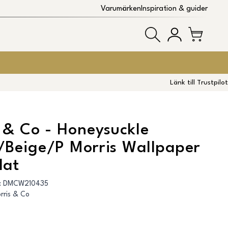
Varumärken
Inspiration & guider
Länk till Trustpilot
 & Co - Honeysuckle
/Beige/P Morris Wallpaper
lat
:
DMCW210435
rris & Co