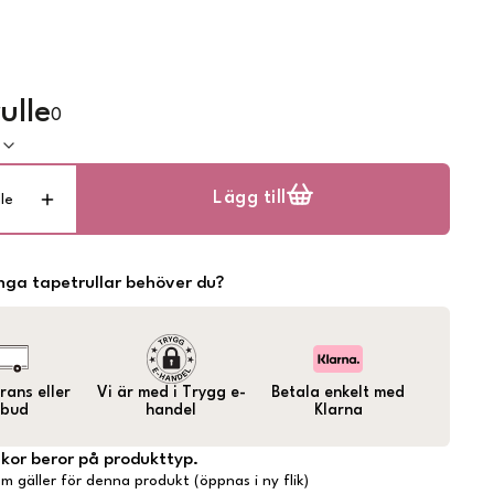
ulle
0
k
Lägg till
lle
ga tapetrullar behöver du?
ans eller
Vi är med i Trygg e-
Betala enkelt med
bud
handel
Klarna
lkor beror på produkttyp.
m gäller för denna produkt (öppnas i ny flik)