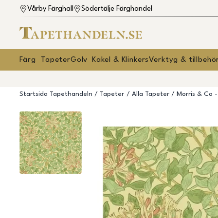
Vårby Färghall
Södertälje Färghandel
Färg
Tapeter
Golv
Kakel & Klinkers
Verktyg & tillbehö
Startsida Tapethandeln
Tapeter
Alla Tapeter
Morris & Co 