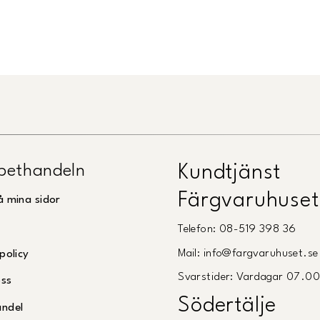
Länk till Trustpilot
pethandeln
Kundtjänst
Färgvaruhuset
å mina sidor
Telefon: 08-519 398 36
Mail: info@fargvaruhuset.se
policy
Svarstider: Vardagar 07.0
oss
Södertälje
andel