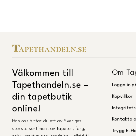
Om Ta
Välkommen till
Tapethandeln.se –
Logga in p
din tapetbutik
Köpvillkor
online!
Integritets
Kontakta 
Hos oss hittar du ett av Sveriges
största sortiment av tapeter, färg,
Trygg E-H