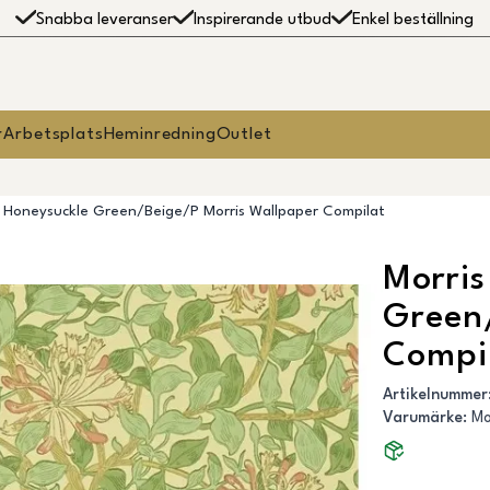
Snabba leveranser
Inspirerande utbud
Enkel beställning
r
Arbetsplats
Heminredning
Outlet
- Honeysuckle Green/Beige/P Morris Wallpaper Compilat
Morris
Green
Compi
Artikelnummer
Varumärke
:
Mo