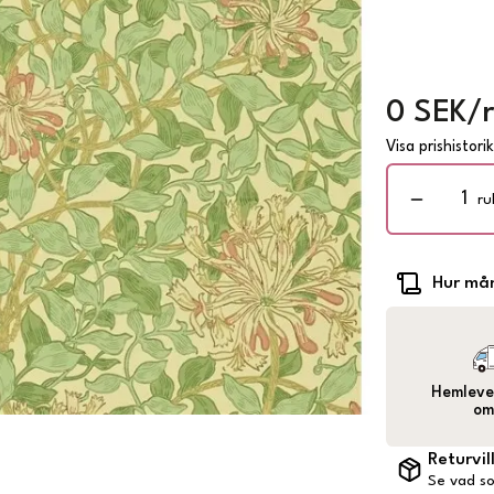
0 SEK/r
Visa prishistori
ru
Hur mån
Hemlever
om
Returvil
Se vad so