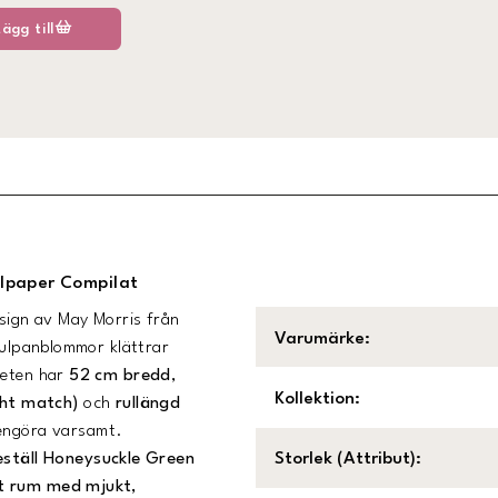
Lägg till
llpaper Compilat
esign av May Morris från
Varumärke
:
 tulpanblommor klättrar
peten har
52 cm bredd
,
Kollektion
:
ght match)
och
rullängd
 rengöra varsamt.
eställ Honeysuckle Green
Storlek (Attribut)
:
tt rum med mjukt,