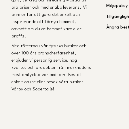
golv, verktyg och inredning – alltid till
Miljöpolicy
bra priser och med snabb leverans. Vi
brinner för att göra det enkelt och
Tillgängli
inspirerande att förnya hemmet,
Ångra best
oavsett om du är hemmafixare eller
proffs.
Med rötterna i vår fysiska butiker och
över 100 års branscherfarenhet,
erbjuder vi personlig service, hög
kvalitet och produkter från marknadens
mest omtyckta varumärken. Beställ
enkelt online eller besök våra butiker i
Vårby och Södertälje!