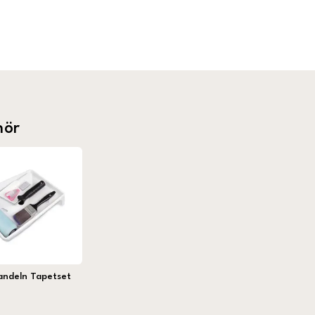
hör
andeln Tapetset