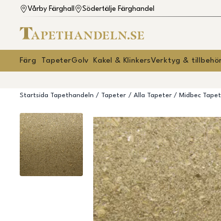
Vårby Färghall
Södertälje Färghandel
Färg
Tapeter
Golv
Kakel & Klinkers
Verktyg & tillbehö
Startsida Tapethandeln
Tapeter
Alla Tapeter
Midbec Tapet