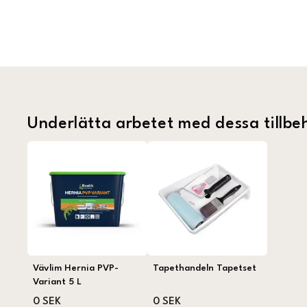
Underlätta arbetet med dessa tillbe
Vävlim Hernia PVP-
Tapethandeln Tapetset
Variant 5 L
0 SEK
0 SEK