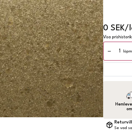
0 SEK/
Visa prishistori
löpm
Hemlever
om
Returvil
Se vad so