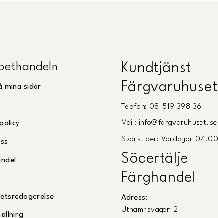
pethandeln
Kundtjänst
Färgvaruhuset
å mina sidor
Telefon: 08-519 398 36
Mail: info@fargvaruhuset.se
policy
Svarstider: Vardagar 07.0
oss
Södertälje
andel
Färghandel
ghetsredogörelse
Adress:
Uthamnsvägen 2
ällning