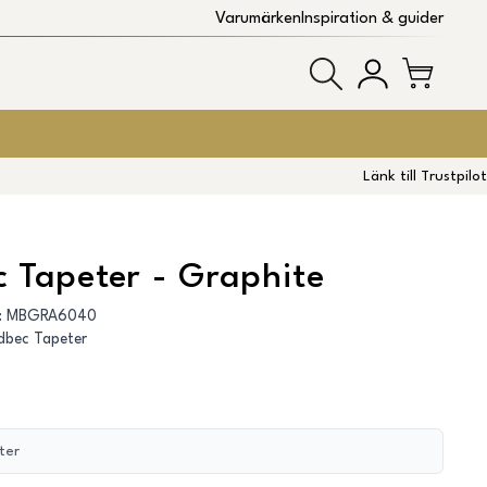
Varumärken
Inspiration & guider
Länk till Trustpilot
 Tapeter - Graphite
:
MBGRA6040
dbec Tapeter
ter