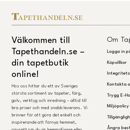
Om Ta
Välkommen till
Tapethandeln.se –
Logga in p
din tapetbutik
Köpvillkor
online!
Integritets
Kontakta 
Hos oss hittar du ett av Sveriges
största sortiment av tapeter, färg,
Trygg E-H
golv, verktyg och inredning – alltid till
Miljöpolicy
bra priser och med snabb leverans. Vi
brinner för att göra det enkelt och
Tillgängli
inspirerande att förnya hemmet,
Ångra best
oavsett om du är hemmafixare eller