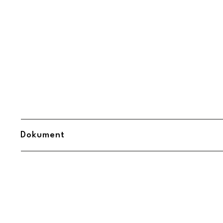
Dokument
Midbec Uppsättningsanvisning.pdf
(
Öppnas i ny flik
)