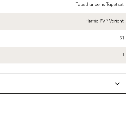
Tapethandelns Tapetset
Hernia PVP Variant
91
1