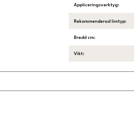
Appliceringsverktyg
:
Rekommenderad limtyp
:
Bredd cm
:
Vikt
:
Länk till Trustpilot