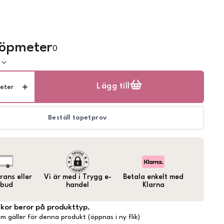
löpmeter
0
k
Lägg till
eter
Beställ tapetprov
ans eller
Vi är med i Trygg e-
Betala enkelt med
bud
handel
Klarna
lkor beror på produkttyp.
m gäller för denna produkt (öppnas i ny flik)