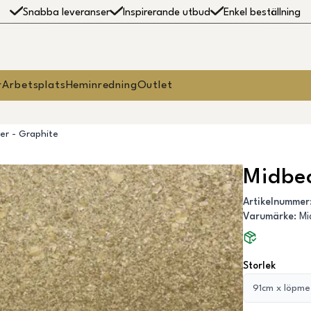
Snabba leveranser
Inspirerande utbud
Enkel beställning
r
Arbetsplats
Heminredning
Outlet
er - Graphite
Midbec
Artikelnummer
Varumärke
:
Mi
Storlek
91cm x löpme