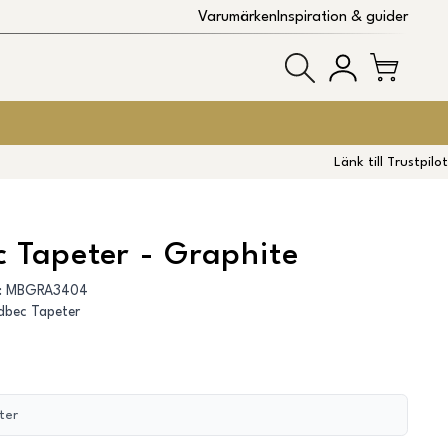
Varumärken
Inspiration & guider
Länk till Trustpilot
 Tapeter - Graphite
:
MBGRA3404
dbec Tapeter
ter