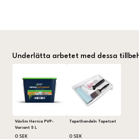
Underlätta arbetet med dessa tillbe
Vävlim Hernia PVP-
Tapethandeln Tapetset
Variant 5 L
0 SEK
0 SEK