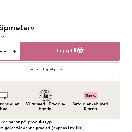
löpmeter
0
k
Lägg till
eter
Beställ tapetprov
ans eller
Vi är med i Trygg e-
Betala enkelt med
bud
handel
Klarna
lkor beror på produkttyp.
m gäller för denna produkt (öppnas i ny flik)