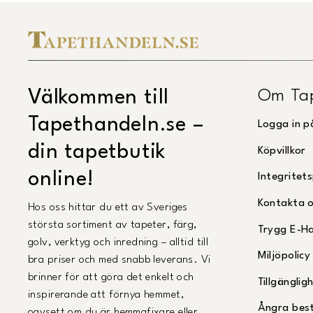
Om Ta
Välkommen till
Tapethandeln.se –
Logga in p
din tapetbutik
Köpvillkor
online!
Integritets
Kontakta 
Hos oss hittar du ett av Sveriges
största sortiment av tapeter, färg,
Trygg E-H
golv, verktyg och inredning – alltid till
Miljöpolicy
bra priser och med snabb leverans. Vi
brinner för att göra det enkelt och
Tillgängli
inspirerande att förnya hemmet,
Ångra best
oavsett om du är hemmafixare eller