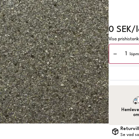
0 SEK/
Visa prishistori
löpm
Hemlever
om
Returvil
Se vad so