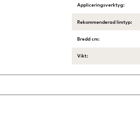
Appliceringsverktyg
:
Rekommenderad limtyp
:
Bredd cm
:
Vikt
:
Länk till Trustpilot