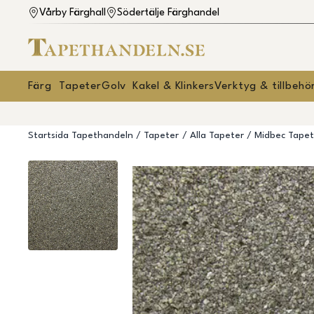
Vårby Färghall
Södertälje Färghandel
Färg
Tapeter
Golv
Kakel & Klinkers
Verktyg & tillbehö
Startsida Tapethandeln
Tapeter
Alla Tapeter
Midbec Tapet