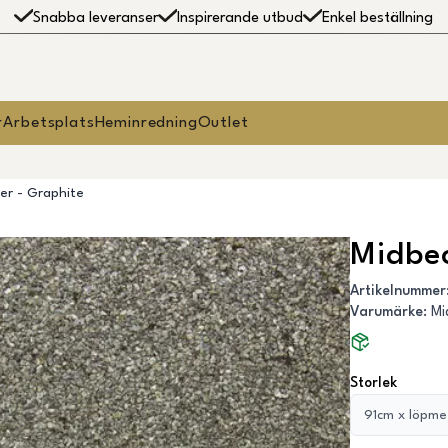
Snabba leveranser
Inspirerande utbud
Enkel beställning
r
Arbetsplats
Heminredning
Outlet
er - Graphite
Midbec
Artikelnummer
Varumärke
:
Mi
Storlek
91cm x löpme