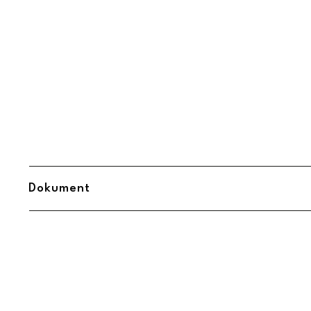
Dokument
Midbec Uppsättningsanvisning.pdf
(
Öppnas i ny flik
)