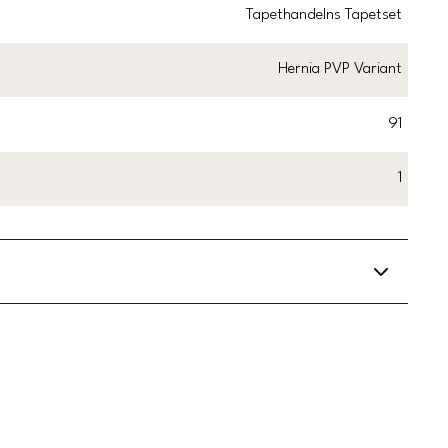
Tapethandelns Tapetset
Hernia PVP Variant
91
1