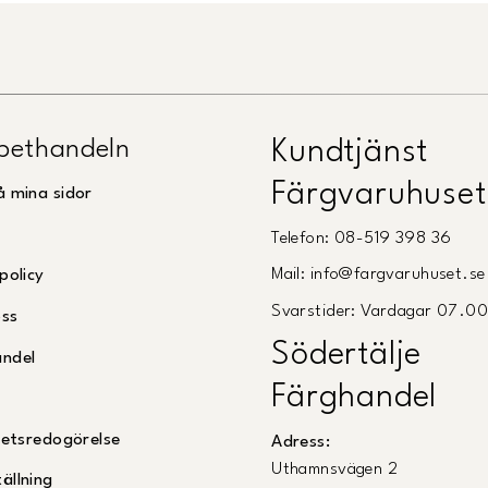
pethandeln
Kundtjänst
Färgvaruhuset
å mina sidor
Telefon: 08-519 398 36
Mail: info@fargvaruhuset.se
policy
Svarstider: Vardagar 07.0
oss
Södertälje
andel
Färghandel
ghetsredogörelse
Adress:
Uthamnsvägen 2
ällning