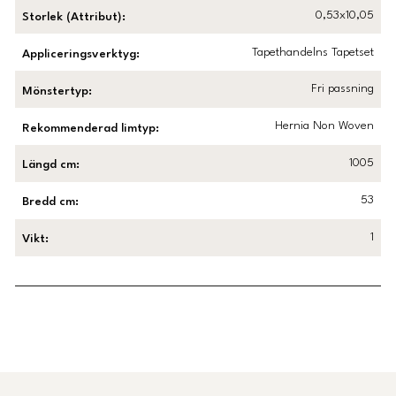
0,53x10,05
Storlek (Attribut)
:
Tapethandelns Tapetset
Appliceringsverktyg
:
Fri passning
Mönstertyp
:
Hernia Non Woven
Rekommenderad limtyp
:
1005
Längd cm
:
53
Bredd cm
:
1
Vikt
:
Länk till Trustpilot