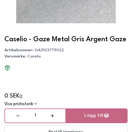
Caselio - Gaze Metal Gris Argent Gaze
Artikelnummer
:
GAZ103779022
Varumärke
:
Caselio
0 SEK
0
Visa prishistorik
Lägg till
Beställ tapetprov