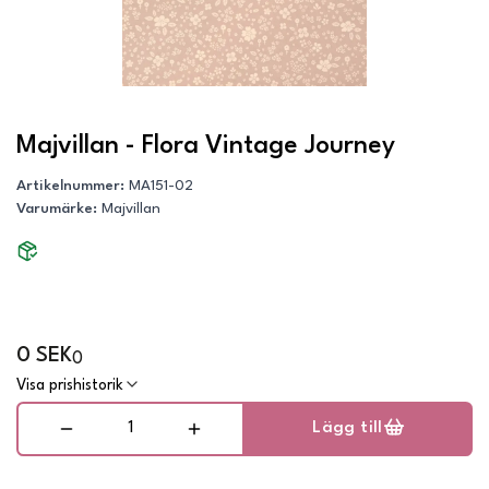
Majvillan - Flora Vintage Journey
Artikelnummer
:
MA151-02
Varumärke
:
Majvillan
0 SEK
0
Visa prishistorik
Lägg till