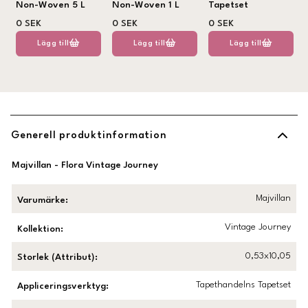
Non-Woven 5 L
Non-Woven 1 L
Tapetset
0 SEK
0 SEK
0 SEK
Lägg till
Lägg till
Lägg till
Generell produktinformation
Majvillan - Flora Vintage Journey
Majvillan
Varumärke
:
Vintage Journey
Kollektion
:
0,53x10,05
Storlek (Attribut)
:
Tapethandelns Tapetset
Appliceringsverktyg
: