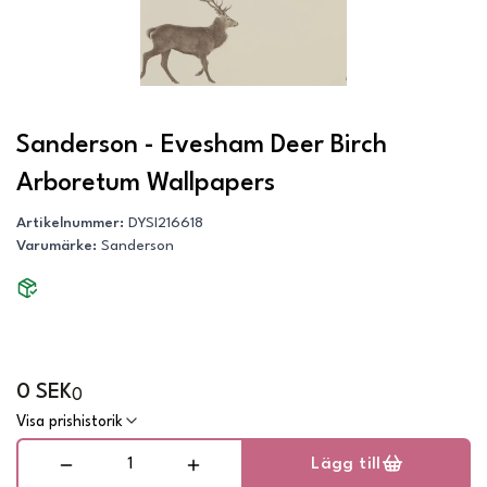
Sanderson - Evesham Deer Birch
Arboretum Wallpapers
Artikelnummer
:
DYSI216618
Varumärke
:
Sanderson
0 SEK
0
Visa prishistorik
Lägg till