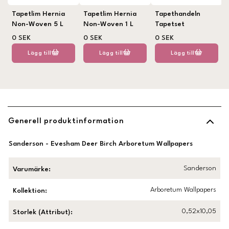
Tapetlim Hernia
Tapetlim Hernia
Tapethandeln
Non-Woven 5 L
Non-Woven 1 L
Tapetset
0 SEK
0 SEK
0 SEK
Lägg till
Lägg till
Lägg till
Generell produktinformation
Sanderson - Evesham Deer Birch Arboretum Wallpapers
Sanderson
Varumärke
:
Arboretum Wallpapers
Kollektion
:
0,52x10,05
Storlek (Attribut)
: