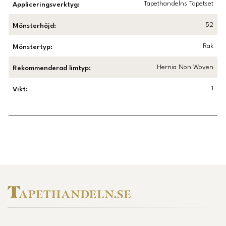
Tapethandelns Tapetset
Appliceringsverktyg
:
52
Mönsterhöjd
:
Rak
Mönstertyp
:
Hernia Non Woven
Rekommenderad limtyp
:
1
Vikt
:
Länk till Trustpilot