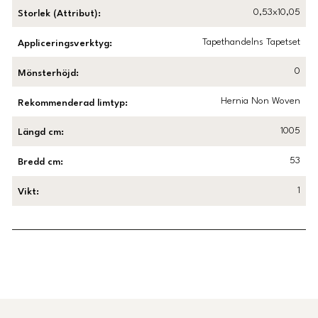
0,53x10,05
Storlek (Attribut)
:
Tapethandelns Tapetset
Appliceringsverktyg
:
0
Mönsterhöjd
:
Hernia Non Woven
Rekommenderad limtyp
:
1005
Längd cm
:
53
Bredd cm
:
1
Vikt
:
Länk till Trustpilot