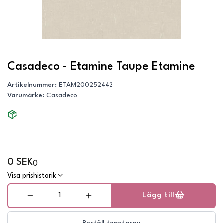
Casadeco - Etamine Taupe Etamine
Artikelnummer
:
ETAM200252442
Varumärke
:
Casadeco
0 SEK
0
Visa prishistorik
Lägg till
Beställ tapetprov