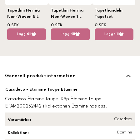
Tapetlim Hernia
Tapetlim Hernia
Tapethandeln
Non-Woven 5 L
Non-Woven 1 L
Tapetset
0 SEK
0 SEK
0 SEK
Lägg till
Lägg till
Lägg till
Generell produktinformation
Casadeco - Etamine Taupe Etamine
Casadeco Étamine Taupe. Köp Étamine Taupe
ETAM200252442 i kollektionen Étamine hos oss.
Casadeco
Varumärke
:
Etamine
Kollektion
: