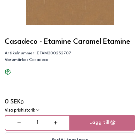
Casadeco - Etamine Caramel Etamine
Artikelnummer
:
ETAM200252707
Varumärke
:
Casadeco
0 SEK
0
Visa prishistorik
Lägg till
Beställ tapetprov