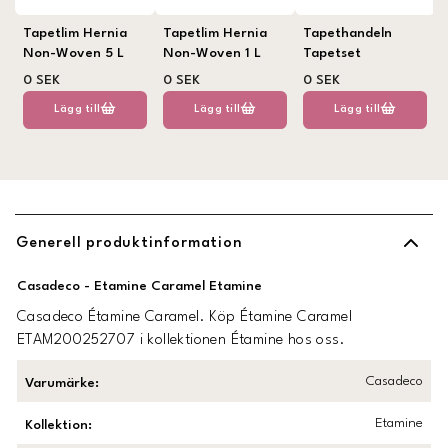
Tapetlim Hernia
Tapetlim Hernia
Tapethandeln
Non-Woven 5 L
Non-Woven 1 L
Tapetset
0 SEK
0 SEK
0 SEK
Lägg till
Lägg till
Lägg till
Generell produktinformation
Casadeco - Etamine Caramel Etamine
Casadeco Étamine Caramel. Köp Étamine Caramel
ETAM200252707 i kollektionen Étamine hos oss.
Casadeco
Varumärke
:
Etamine
Kollektion
: