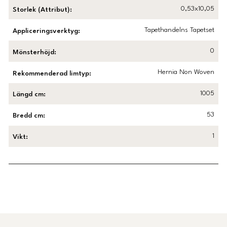
0,53x10,05
Storlek (Attribut)
:
Tapethandelns Tapetset
Appliceringsverktyg
:
0
Mönsterhöjd
:
Hernia Non Woven
Rekommenderad limtyp
:
1005
Längd cm
:
53
Bredd cm
:
1
Vikt
:
Länk till Trustpilot