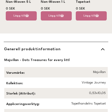
Non-Woven 5 L
Non-Woven 1 L
Tapetset
0 SEK
0 SEK
0 SEK
Lägg till
Lägg till
Lägg till
Generell produktinformation
Majvillan - Dots Treasures for every littl
Majvillan
Varumärke
:
Vintage Journey
Kollektion
:
0,53x10,05
Storlek (Attribut)
:
Tapethandelns Tapetset
Appliceringsverktyg
: