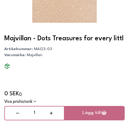
Majvillan - Dots Treasures for every littl
Artikelnummer
:
MA123-03
Varumärke
:
Majvillan
0 SEK
0
Visa prishistorik
Lägg till