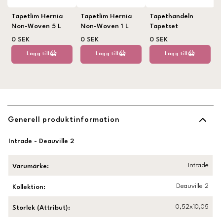
Tapetlim Hernia
Tapetlim Hernia
Tapethandeln
Non-Woven 5 L
Non-Woven 1 L
Tapetset
0 SEK
0 SEK
0 SEK
Lägg till
Lägg till
Lägg till
Generell produktinformation
Intrade - Deauville 2
Intrade
Varumärke
:
Deauville 2
Kollektion
:
0,52x10,05
Storlek (Attribut)
: