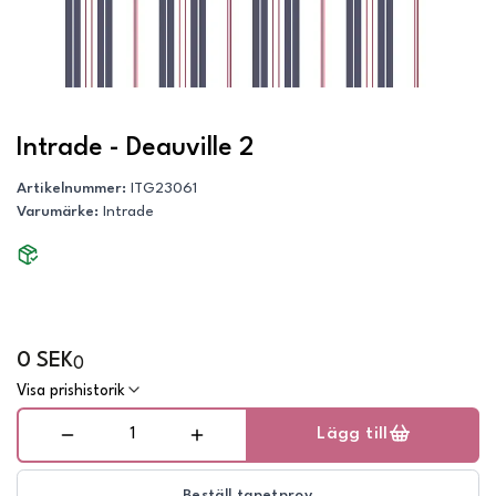
Intrade - Deauville 2
Artikelnummer
:
ITG23061
Varumärke
:
Intrade
0 SEK
0
Visa prishistorik
Lägg till
Beställ tapetprov