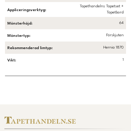
Tapethandelns Tapetset +
Appliceringsverktyg
:
Tapetbord
64
Mönsterhöjd
:
Förskjuten
Mönstertyp
:
Hernia 1870
Rekommenderad limtyp
:
1
Vikt
:
Länk till Trustpilot