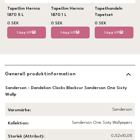
Tapetlim Hernia
Tapetlim Hernia
Tapethandeln
1870 5 L
1870 1 L
Tapetset
0 SEK
0 SEK
0 SEK
Lägg till
Lägg till
Lägg till
Generell produktinformation
Sanderson - Dandelion Clocks Blackcur Sanderson One Sixty
Wallp
Sanderson
Varumärke
:
Sanderson One Sixty Wallpapers
Kollektion
:
0,52x10,05
Storlek (Attribut)
: