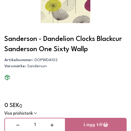
Sanderson - Dandelion Clocks Blackcur
Sanderson One Sixty Wallp
Artikelnummer
:
DOPWDA102
Varumärke
:
Sanderson
0 SEK
0
Visa prishistorik
Lägg till