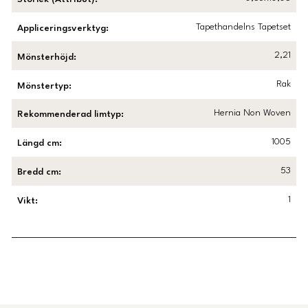
Tapethandelns Tapetset
Appliceringsverktyg
:
2,21
Mönsterhöjd
:
Rak
Mönstertyp
:
Hernia Non Woven
Rekommenderad limtyp
:
1005
Längd cm
:
53
Bredd cm
:
1
Vikt
:
Länk till Trustpilot