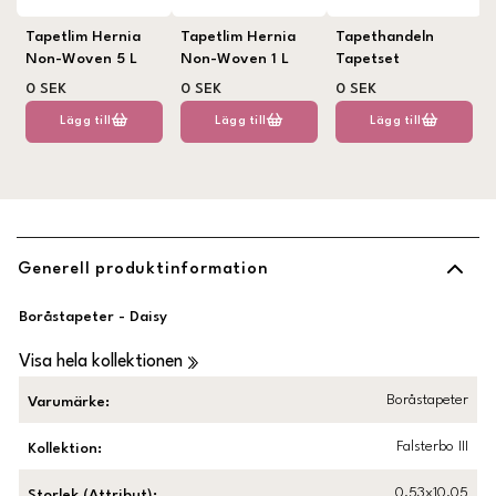
Tapetlim Hernia
Tapetlim Hernia
Tapethandeln
Non-Woven 5 L
Non-Woven 1 L
Tapetset
0 SEK
0 SEK
0 SEK
Lägg till
Lägg till
Lägg till
Generell produktinformation
Boråstapeter - Daisy
Visa hela kollektionen
Boråstapeter
Varumärke
:
Falsterbo III
Kollektion
:
0,53x10,05
Storlek (Attribut)
: