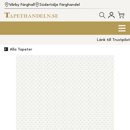
Vårby Färghall
Södertälje Färghandel
Länk till Trustpilot
Alla Tapeter