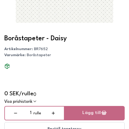
Boråstapeter - Daisy
Artikelnummer
:
BR7652
Varumärke
:
Boråstapeter
0 SEK/rulle
0
Visa prishistorik
Lägg till
rulle
Beställ tapetprov