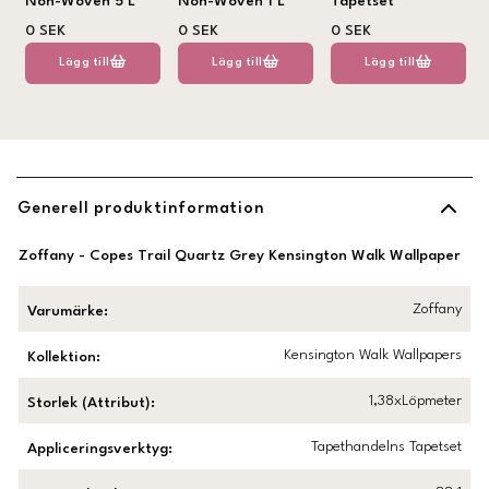
Non-Woven 5 L
Non-Woven 1 L
Tapetset
0 SEK
0 SEK
0 SEK
Lägg till
Lägg till
Lägg till
Generell produktinformation
Zoffany - Copes Trail Quartz Grey Kensington Walk Wallpaper
Zoffany
Varumärke
:
Kensington Walk Wallpapers
Kollektion
:
1,38xLöpmeter
Storlek (Attribut)
:
Tapethandelns Tapetset
Appliceringsverktyg
: