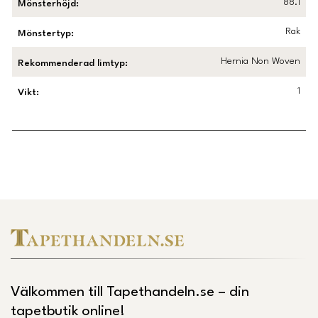
88.1
Mönsterhöjd
:
Rak
Mönstertyp
:
Hernia Non Woven
Rekommenderad limtyp
:
1
Vikt
:
Länk till Trustpilot
Välkommen till Tapethandeln.se – din
tapetbutik online!