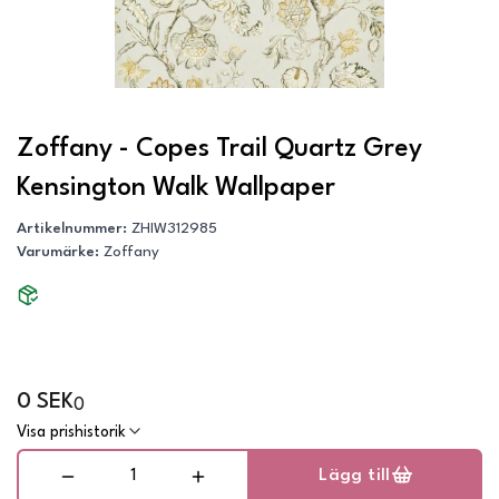
Zoffany - Copes Trail Quartz Grey
Kensington Walk Wallpaper
Artikelnummer
:
ZHIW312985
Varumärke
:
Zoffany
0 SEK
0
Visa prishistorik
Lägg till