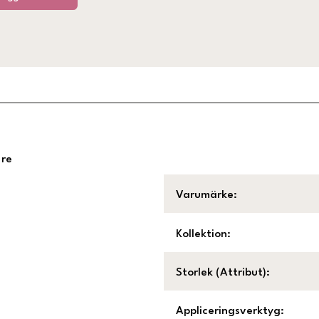
ure
Varumärke
:
Kollektion
:
Storlek (Attribut)
:
Appliceringsverktyg
: