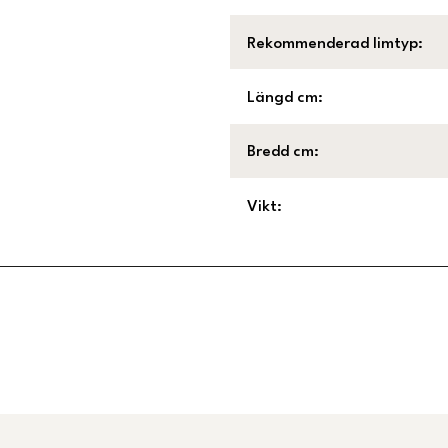
Rekommenderad limtyp
:
Längd cm
:
Bredd cm
:
Vikt
:
Länk till Trustpilot