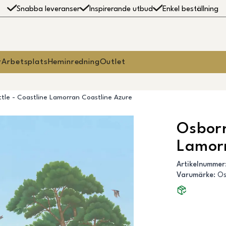
Snabba leveranser
Inspirerande utbud
Enkel beställning
r
Arbetsplats
Heminredning
Outlet
ttle - Coastline Lamorran Coastline Azure
Osborn
Lamorr
Artikelnummer
Varumärke
:
Os