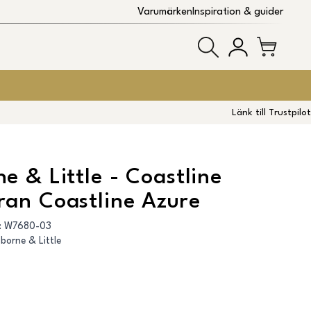
Varumärken
Inspiration & guider
Länk till Trustpilot
e & Little - Coastline
an Coastline Azure
:
W7680-03
borne & Little