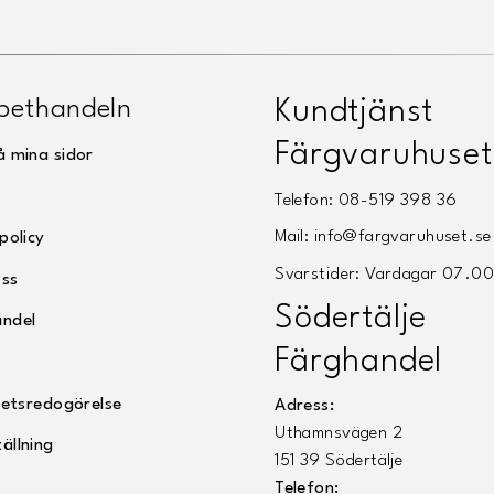
pethandeln
Kundtjänst
Färgvaruhuset
å mina sidor
Telefon: 08-519 398 36
Mail: info@fargvaruhuset.se
policy
Svarstider: Vardagar 07.0
oss
Södertälje
andel
Färghandel
ghetsredogörelse
Adress:
Uthamnsvägen 2
ällning
151 39 Södertälje
Telefon: