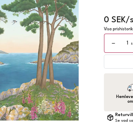
0 SEK/s
Visa prishistori
s
Hemlever
om
Returvil
Se vad so