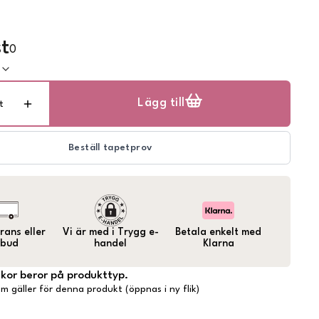
t
0
k
Lägg till
t
Beställ tapetprov
ans eller
Vi är med i Trygg e-
Betala enkelt med
bud
handel
Klarna
lkor beror på produkttyp.
m gäller för denna produkt (öppnas i ny flik)