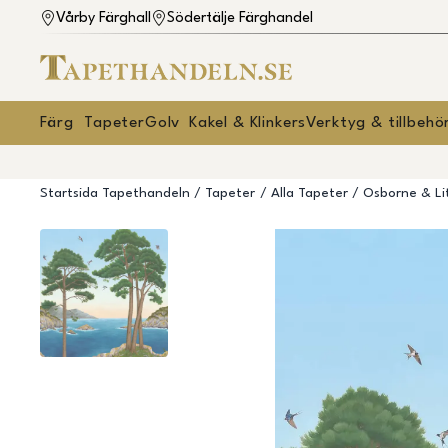
Vårby Färghall
Södertälje Färghandel
Färg
Tapeter
Golv
Kakel & Klinkers
Verktyg & tillbehö
Startsida Tapethandeln
Tapeter
Alla Tapeter
Osborne & Li