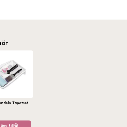
hör
andeln Tapetset
Lägg till