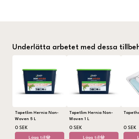
Underlätta arbetet med dessa tillbe
Tapetlim Hernia Non-
Tapetlim Hernia Non-
Tapeth
Woven 5 L
Woven 1 L
0 SEK
0 SEK
0 SEK
Lägg till
Lägg till