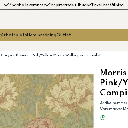
Snabba leveranser
Inspirerande utbud
Enkel beställning
r
Arbetsplats
Heminredning
Outlet
- Chrysanthemum Pink/Yellow Morris Wallpaper Compilat
Morri
Pink/Y
Compi
Artikelnummer
Varumärke
:
Mo