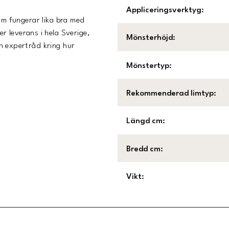
Appliceringsverktyg
:
om fungerar lika bra med
r leverans i hela Sverige,
Mönsterhöjd
:
och expertråd kring hur
Mönstertyp
:
Rekommenderad limtyp
:
Längd cm
:
Bredd cm
:
Vikt
: