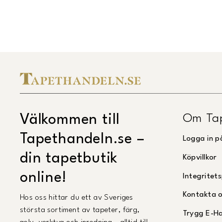
Om Ta
Välkommen till
Tapethandeln.se –
Logga in p
din tapetbutik
Köpvillkor
online!
Integritets
Kontakta 
Hos oss hittar du ett av Sveriges
största sortiment av tapeter, färg,
Trygg E-H