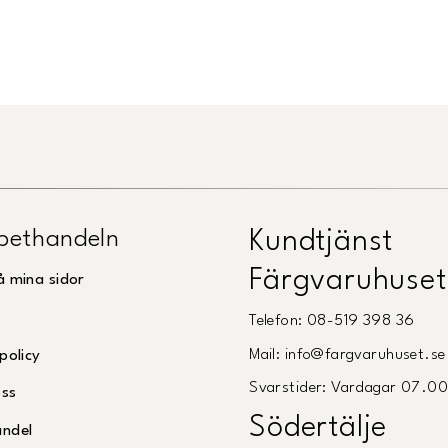
Länk till Trustpilot
pethandeln
Kundtjänst
Färgvaruhuset
å mina sidor
Telefon: 08-519 398 36
Mail: info@fargvaruhuset.se
policy
Svarstider: Vardagar 07.0
oss
Södertälje
andel