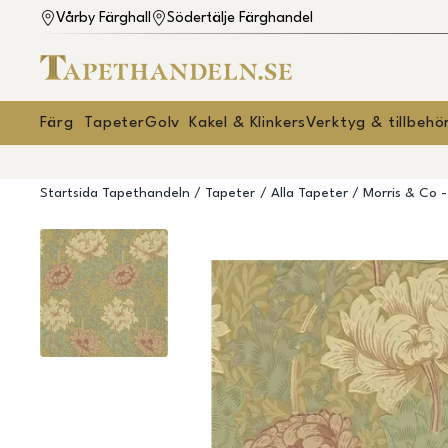
Vårby Färghall
Södertälje Färghandel
Färg
Tapeter
Golv
Kakel & Klinkers
Verktyg & tillbehö
Startsida Tapethandeln
Tapeter
Alla Tapeter
Morris & Co 