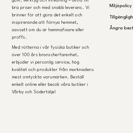
golv, verktyg och inredning – alltid till
Miljöpolicy
bra priser och med snabb leverans. Vi
brinner för att göra det enkelt och
Tillgängli
inspirerande att förnya hemmet,
Ångra best
oavsett om du är hemmafixare eller
proffs.
Med rötterna i vår fysiska butiker och
över 100 års branscherfarenhet,
erbjuder vi personlig service, hög
kvalitet och produkter från marknadens
mest omtyckta varumärken. Beställ
enkelt online eller besök våra butiker i
Vårby och Södertälje!