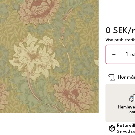
0 SEK/r
Visa prishistori
ru
Hur mån
Hemlever
om
Returvil
Se vad so