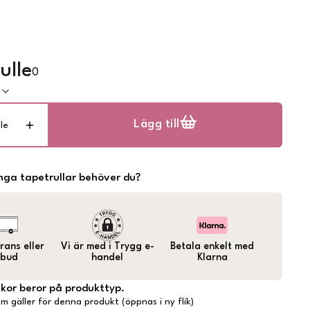
ulle
0
k
Lägg till
lle
ga tapetrullar behöver du?
ans eller
Vi är med i Trygg e-
Betala enkelt med
bud
handel
Klarna
lkor beror på produkttyp.
m gäller för denna produkt (öppnas i ny flik)