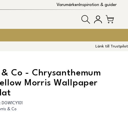
Varumärken
Inspiration & guider
Länk till Trustpilot
s & Co - Chrysanthemum
ellow Morris Wallpaper
lat
:
DGW1CY101
rris & Co