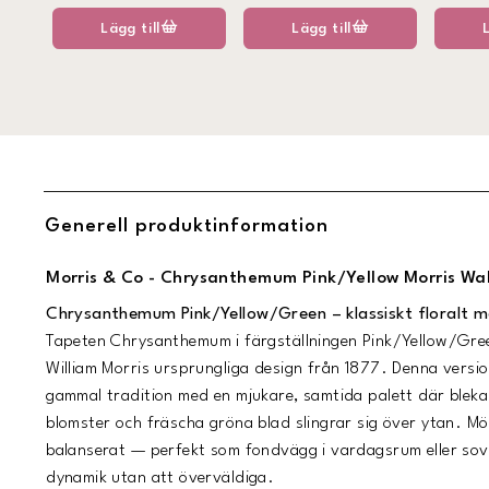
Lägg till
Lägg till
Generell produktinformation
Morris & Co - Chrysanthemum Pink/Yellow Morris Wa
Chrysanthemum Pink/Yellow/Green – klassiskt floralt 
Tapeten
Chrysanthemum
i färgställningen Pink/Yellow/Green
William Morris ursprungliga design från 1877. Denna vers
gammal tradition med en mjukare, samtida palett där bleka
blomster och fräscha gröna blad slingrar sig över ytan. Mö
balanserat — perfekt som fondvägg i vardagsrum eller sov
dynamik utan att överväldiga.