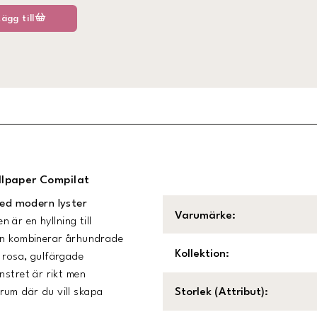
Lägg till
llpaper Compilat
med modern lyster
Varumärke
:
 är en hyllning till
ion kombinerar århundrade
Kollektion
:
 rosa, gulfärgade
nstret är rikt men
rum där du vill skapa
Storlek (Attribut)
: