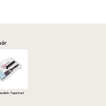
hör
andeln Tapetset