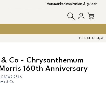
Varumärken
Inspiration & guider
Länk till Trustpilot
s & Co - Chrysanthemum
Morris 160th Anniversary
:
DARW212546
rris & Co