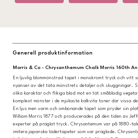
Generell produktinformation
Morris & Co - Chrysanthemum Chalk Morris 160th An
En ljuvlig blommönstrad tapet i monokromt tryck och vitt so
nyanser av det täta mönstrets detaljer och skuggningar.
olika karaktär och flikiga blad mot en tät småbladig vegeta
komplext mönster i de mjukaste kalkvita toner där vissa det
En ljus men varm och ombonande tapet som pryder sin pla
William Morris 1877 och producerades på den tiden av Jef
experter på präglat tryck. Chrysantemum var på 1880-tale
imitera japanska lädertapeter som var präglade. Chrysant