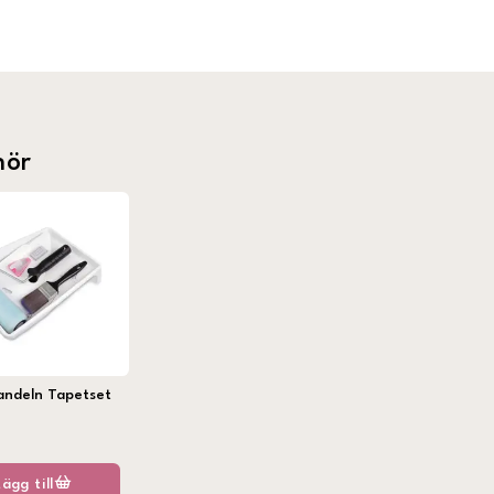
hör
andeln Tapetset
Lägg till