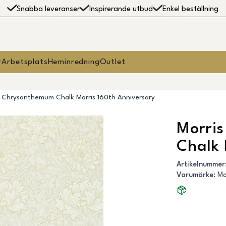
Snabba leveranser
Inspirerande utbud
Enkel beställning
r
Arbetsplats
Heminredning
Outlet
- Chrysanthemum Chalk Morris 160th Anniversary
Morri
Chalk 
Artikelnummer
Varumärke
:
Mo