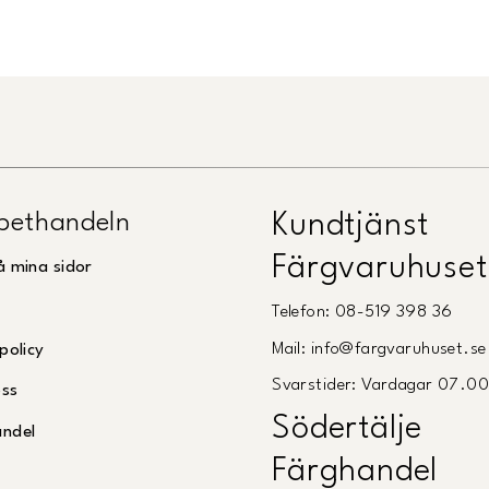
pethandeln
Kundtjänst
Färgvaruhuset
å mina sidor
Telefon: 08-519 398 36
Mail: info@fargvaruhuset.se
policy
Svarstider: Vardagar 07.0
oss
Södertälje
andel
Färghandel