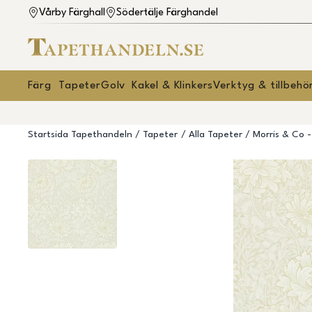
Vårby Färghall
Södertälje Färghandel
Färg
Tapeter
Golv
Kakel & Klinkers
Verktyg & tillbehö
Startsida Tapethandeln
Tapeter
Alla Tapeter
Morris & Co 