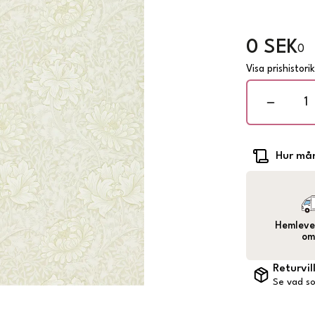
0 SEK
0
Visa prishistori
Hur mån
Hemlever
om
Returvil
Se vad so