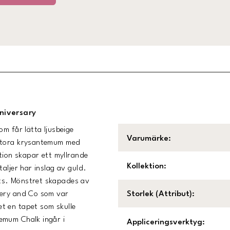
niversary
m får lätta ljusbeige
Varumärke
:
 Stora krysantemum med
tion skapar ett myllrande
Kollektion
:
aljer har inslag av guld.
ts. Mönstret skapades av
fery and Co som var
Storlek (Attribut)
:
t en tapet som skulle
emum Chalk ingår i
Appliceringsverktyg
: