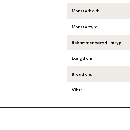
Mönsterhöjd
:
Mönstertyp
:
Rekommenderad limtyp
:
Längd cm
:
Bredd cm
:
Vikt
:
Länk till Trustpilot