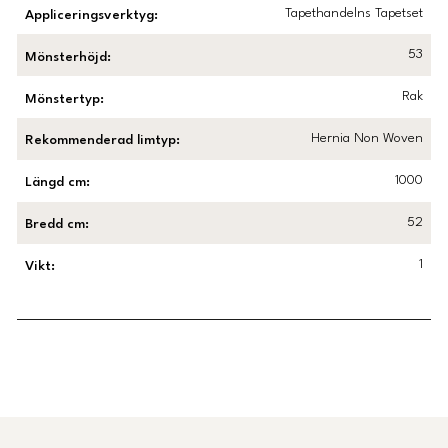
Tapethandelns Tapetset
Appliceringsverktyg
:
53
Mönsterhöjd
:
Rak
Mönstertyp
:
Hernia Non Woven
Rekommenderad limtyp
:
1000
Längd cm
:
52
Bredd cm
:
1
Vikt
:
Länk till Trustpilot