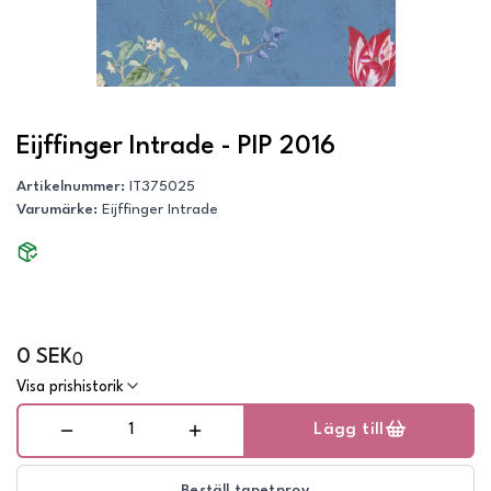
Eijffinger Intrade - PIP 2016
Artikelnummer
:
IT375025
Varumärke
:
Eijffinger Intrade
0 SEK
0
Visa prishistorik
Lägg till
Beställ tapetprov