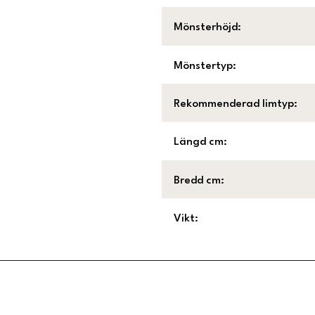
Mönsterhöjd
:
Mönstertyp
:
Rekommenderad limtyp
:
Längd cm
:
Bredd cm
:
Vikt
:
Länk till Trustpilot