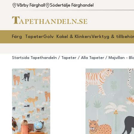
Vårby Färghall
Södertälje Färghandel
Färg
Tapeter
Golv
Kakel & Klinkers
Verktyg & tillbehö
Startsida Tapethandeln
Tapeter
Alla Tapeter
Majvillan - B