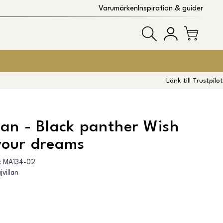
Varumärken
Inspiration & guider
Länk till Trustpilot
lan - Black panther Wish
your dreams
:
MA134-02
jvillan