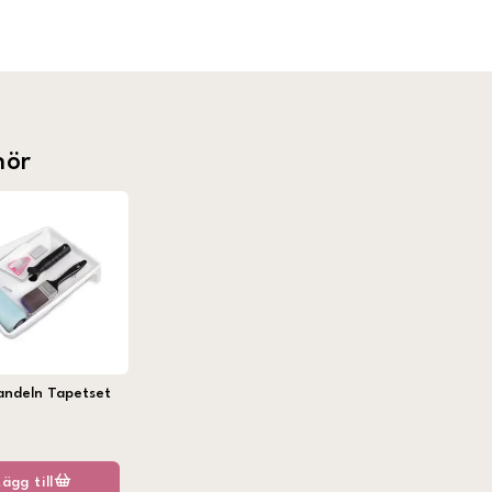
hör
andeln Tapetset
Lägg till