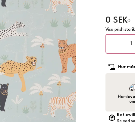
0 SEK
0
Visa prishistori
Hur mån
Hemlever
om
Returvil
Se vad so