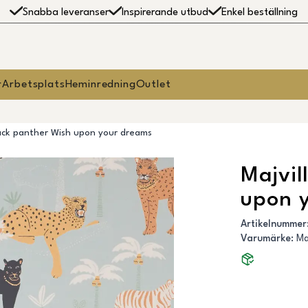
Snabba leveranser
Inspirerande utbud
Enkel beställning
r
Arbetsplats
Heminredning
Outlet
lack panther Wish upon your dreams
Majvil
upon 
Artikelnummer
Varumärke
:
Ma