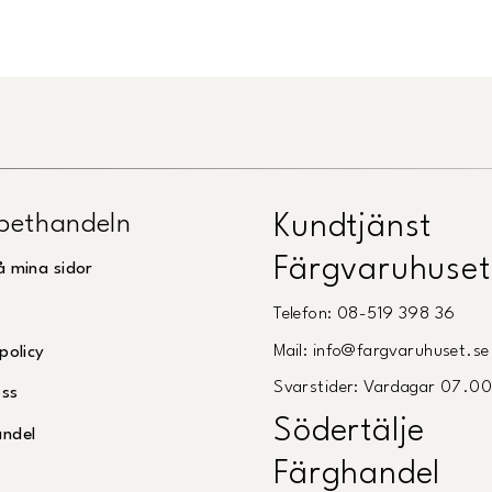
pethandeln
Kundtjänst
Färgvaruhuset
å mina sidor
Telefon: 08-519 398 36
Mail: info@fargvaruhuset.se
policy
Svarstider: Vardagar 07.0
oss
Södertälje
andel
Färghandel