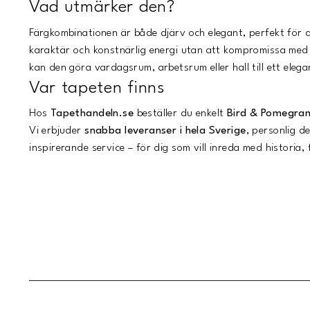
Vad utmärker den?
Färgkombinationen är både djärv och elegant, perfekt för d
karaktär och konstnärlig energi utan att kompromissa me
kan den göra vardagsrum, arbetsrum eller hall till ett eleg
Var tapeten finns
Hos
Tapethandeln.se
beställer du enkelt
Bird & Pomegran
Vi erbjuder
snabba leveranser i hela Sverige
, personlig d
inspirerande service – för dig som vill inreda med historia,