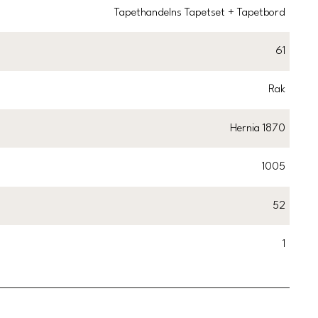
Tapethandelns Tapetset + Tapetbord
61
Rak
Hernia 1870
1005
52
1