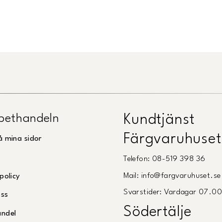
Länk till Trustpilot
pethandeln
Kundtjänst
Färgvaruhuset
å mina sidor
Telefon: 08-519 398 36
Mail: info@fargvaruhuset.se
policy
Svarstider: Vardagar 07.0
oss
Södertälje
andel