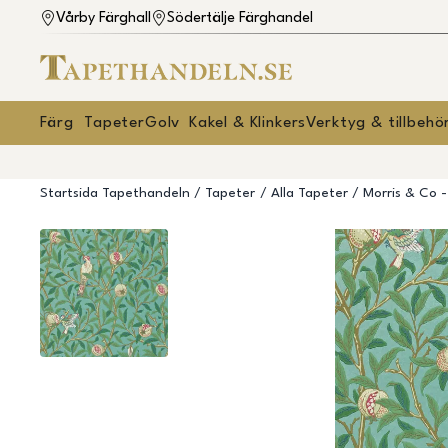
Vårby Färghall
Södertälje Färghandel
Färg
Tapeter
Golv
Kakel & Klinkers
Verktyg & tillbehö
Startsida Tapethandeln
Tapeter
Alla Tapeter
Morris & Co 