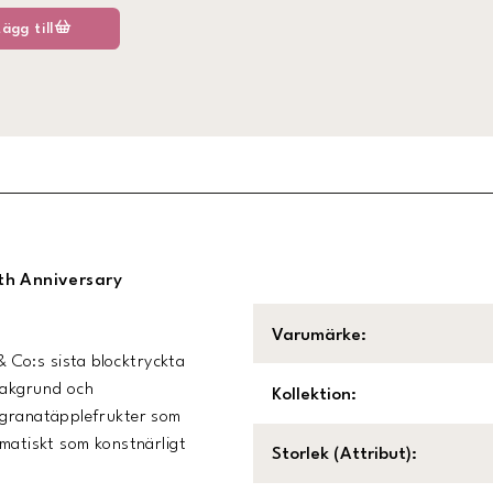
Lägg till
th Anniversary
Varumärke
:
& Co:s sista blocktryckta
bakgrund och
Kollektion
:
h granatäpplefrukter som
amatiskt som konstnärligt
Storlek (Attribut)
: