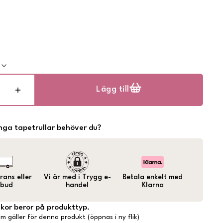
k
Lägg till
ga tapetrullar behöver du?
ans eller
Vi är med i Trygg e-
Betala enkelt med
bud
handel
Klarna
lkor beror på produkttyp.
m gäller för denna produkt (öppnas i ny flik)