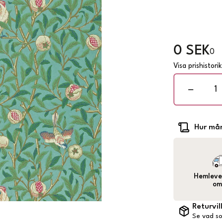
0 SEK
0
Visa prishistori
Hur mån
Hemlever
om
Returvil
Se vad so