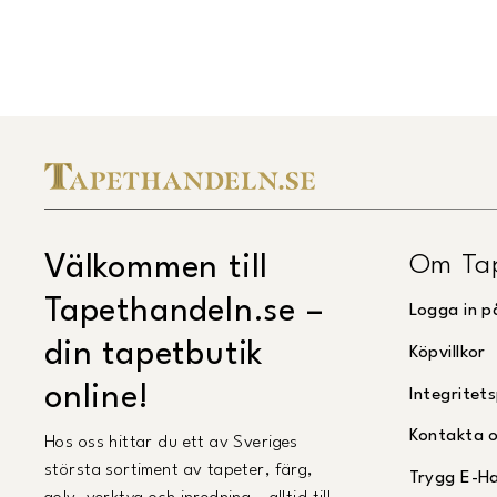
Om Ta
Välkommen till
Tapethandeln.se –
Logga in p
din tapetbutik
Köpvillkor
online!
Integritets
Kontakta 
Hos oss hittar du ett av Sveriges
största sortiment av tapeter, färg,
Trygg E-H