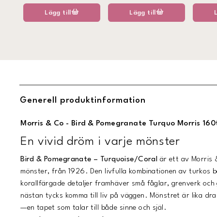
Lägg till
Lägg till
Generell produktinformation
Morris & Co - Bird & Pomegranate Turquo Morris 160
En vivid dröm i varje mönster
Bird & Pomegranate – Turquoise/Coral
är ett av Morris 
mönster, från 1926. Den livfulla kombinationen av turkos 
korallfärgade detaljer framhäver små fåglar, grenverk oc
nästan tycks komma till liv på väggen. Mönstret är lika dr
—en tapet som talar till både sinne och själ.