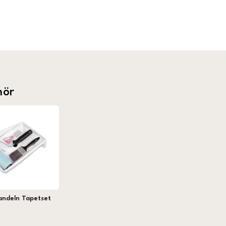
hör
andeln Tapetset