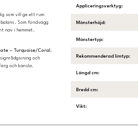
Appliceringsverktyg
:
ig som vill ge ett rum
d balans. Som fondvägg
Mönsterhöjd
:
ant nav i hemmet.
Mönstertyp
:
ate – Turquoise/Coral
.
Rekommenderad limtyp
:
esignrådgivning och
 färg och känsla.
Längd cm
:
Bredd cm
:
Vikt
: