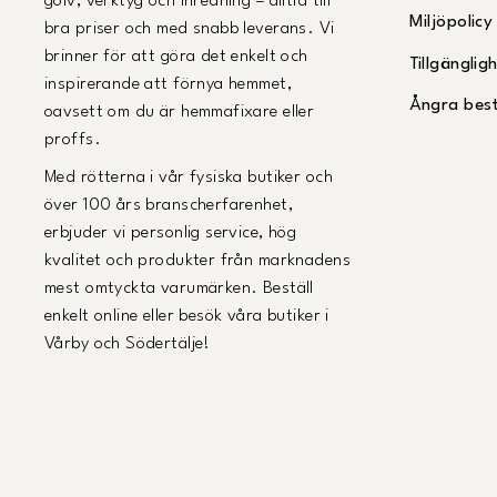
golv, verktyg och inredning – alltid till
Miljöpolicy
bra priser och med snabb leverans. Vi
brinner för att göra det enkelt och
Tillgängli
inspirerande att förnya hemmet,
Ångra best
oavsett om du är hemmafixare eller
proffs.
Med rötterna i vår fysiska butiker och
över 100 års branscherfarenhet,
erbjuder vi personlig service, hög
kvalitet och produkter från marknadens
mest omtyckta varumärken. Beställ
enkelt online eller besök våra butiker i
Vårby och Södertälje!