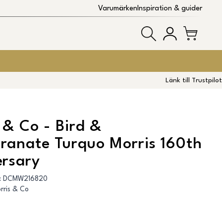
Varumärken
Inspiration & guider
Länk till Trustpilot
 & Co - Bird &
ranate Turquo Morris 160th
rsary
:
DCMW216820
rris & Co