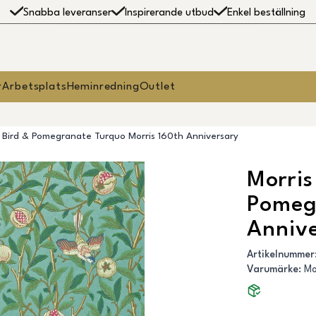
Snabba leveranser
Inspirerande utbud
Enkel beställning
r
Arbetsplats
Heminredning
Outlet
- Bird & Pomegranate Turquo Morris 160th Anniversary
Morris
Pomeg
Annive
Artikelnummer
Varumärke
:
Mo