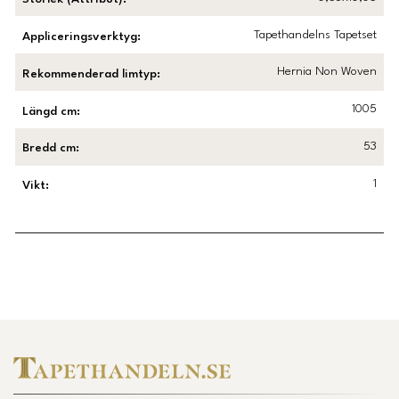
Tapethandelns Tapetset
Appliceringsverktyg
:
Hernia Non Woven
Rekommenderad limtyp
:
1005
Längd cm
:
53
Bredd cm
:
1
Vikt
:
Länk till Trustpilot