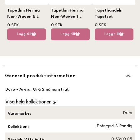
Tapetlim Hernia
Tapetlim Hernia
Tapethandeln
Non-Woven 5 L
Non-Woven 1 L
Tapetset
0 SEK
0 SEK
0 SEK
Lägg till
Lägg till
Lägg till
Generell produktinformation
Duro - Arvid, Grå Småmönstrat
Visa hela kollektionen
Duro
Varumärke
:
Enfärgad & Randig
Kollektion
:
0,53x10,05
Storlek (Attribut)
: