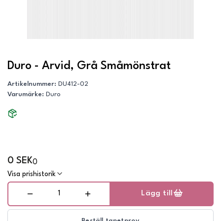
Duro - Arvid, Grå Småmönstrat
Artikelnummer
:
DU412-02
Varumärke
:
Duro
0 SEK
0
Visa prishistorik
Lägg till
Beställ tapetprov