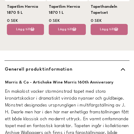
Tapetlim Hernia
Tapetlim Hernia
Tapethandeln
1870 5 L
1870 1 L
Tapetset
0 SEK
0 SEK
0 SEK
Lägg till
Lägg till
Lägg till
Generell produktinformation
Morris & Co - Artichoke Wine Morris 160th Anniversary
En makalöst vacker stormönstrad tapet med stora
kronärtskockor i dramatiskt vinröda nyanser och guldbeige.
Mönstret designades ursprungligen i multifärgställning av J.
H. Dearle men har i den här mer enhetliga framställningen fått
ett både klassisk och modernt uttryck. En varmt omfamnande
tapet med en fantastisk karaktär. Tapeten ingår i kollektionen
Archive Wallpapers och finns i fyra färgställningar, både