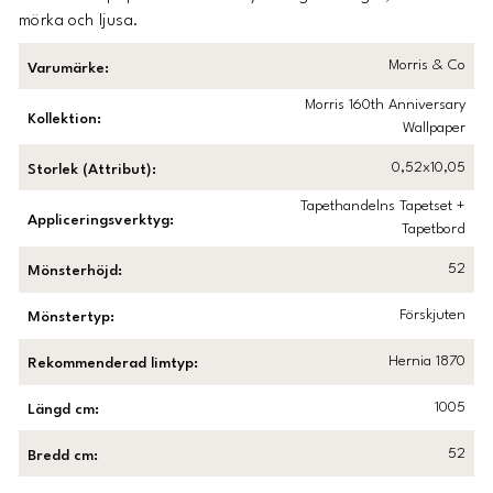
mörka och ljusa.
Morris & Co
Varumärke
:
Morris 160th Anniversary
Kollektion
:
Wallpaper
0,52x10,05
Storlek (Attribut)
:
Tapethandelns Tapetset +
Appliceringsverktyg
:
Tapetbord
52
Mönsterhöjd
:
Förskjuten
Mönstertyp
:
Hernia 1870
Rekommenderad limtyp
:
1005
Längd cm
:
52
Bredd cm
: