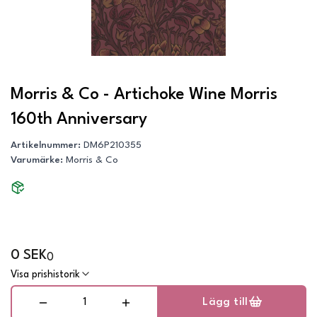
Morris & Co - Artichoke Wine Morris
160th Anniversary
Artikelnummer
:
DM6P210355
Varumärke
:
Morris & Co
0 SEK
0
Visa prishistorik
Lägg till