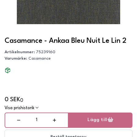
Casamance - Ankaa Bleu Nuit Le Lin 2
Artikelnummer
:
75239160
Varumärke
:
Casamance
0 SEK
0
Visa prishistorik
Lägg till
Beställ tapetprov