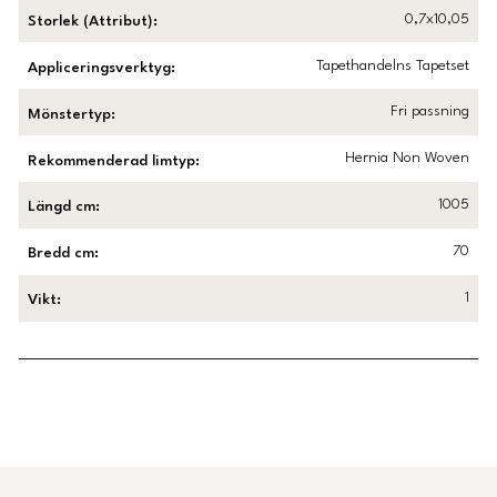
0,7x10,05
Storlek (Attribut)
:
Tapethandelns Tapetset
Appliceringsverktyg
:
Fri passning
Mönstertyp
:
Hernia Non Woven
Rekommenderad limtyp
:
1005
Längd cm
:
70
Bredd cm
:
1
Vikt
:
Länk till Trustpilot