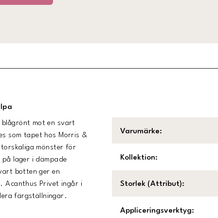
llpa
 blågrönt mot en svart
Varumärke
:
tes som tapet hos Morris &
storskaliga mönster för
Kollektion
:
r på lager i dämpade
vart botten ger en
. Acanthus Privet ingår i
Storlek (Attribut)
:
lera färgställningar.
Appliceringsverktyg
: