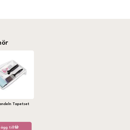
hör
andeln Tapetset
Lägg till