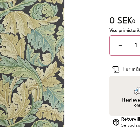
0 SEK
0
Visa prishistori
Hur mån
Hemlever
om
Returvil
Se vad so