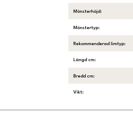
Mönsterhöjd
:
Mönstertyp
:
Rekommenderad limtyp
:
Längd cm
:
Bredd cm
:
Vikt
:
Länk till Trustpilot