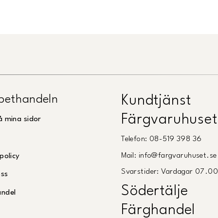
pethandeln
Kundtjänst
Färgvaruhuset
å mina sidor
Telefon: 08-519 398 36
Mail: info@fargvaruhuset.se
policy
Svarstider: Vardagar 07.0
oss
Södertälje
andel
Färghandel