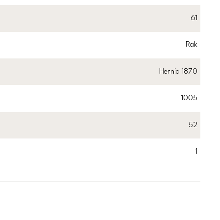
61
Rak
Hernia 1870
1005
52
1