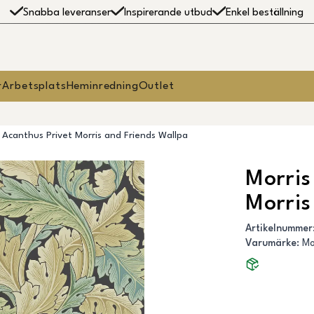
Snabba leveranser
Inspirerande utbud
Enkel beställning
r
Arbetsplats
Heminredning
Outlet
 Acanthus Privet Morris and Friends Wallpa
Morris
Morris
Artikelnummer
Varumärke
:
Mo