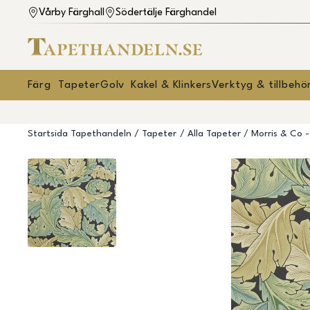
Vårby Färghall
Södertälje Färghandel
Färg
Tapeter
Golv
Kakel & Klinkers
Verktyg & tillbehö
Startsida Tapethandeln
Tapeter
Alla Tapeter
Morris & Co -