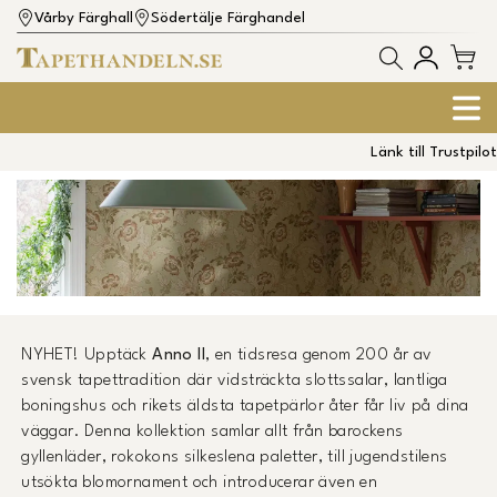
Vårby Färghall
Södertälje Färghandel
Länk till Trustpilot
ANNO II - EN HISTORISK KOLLEKTION
NYHET! Upptäck
Anno II
, en tidsresa genom 200 år av
svensk tapettradition där vidsträckta slottssalar, lantliga
boningshus och rikets äldsta tapetpärlor åter får liv på dina
väggar. Denna kollektion samlar allt från barockens
gyllenläder, rokokons silkeslena paletter, till jugendstilens
utsökta blomornament och introducerar även en