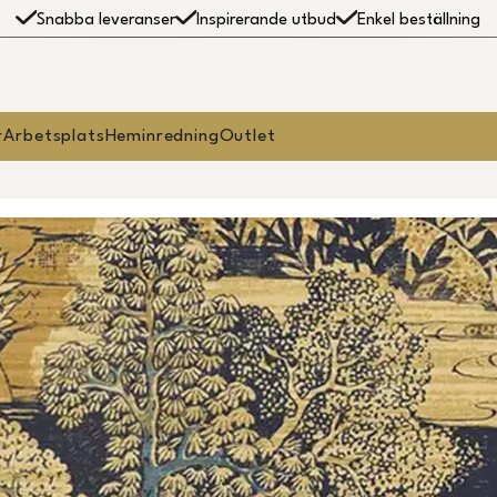
Snabba leveranser
Inspirerande utbud
Enkel beställning
r
Arbetsplats
Heminredning
Outlet