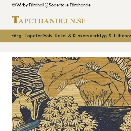
Vårby Färghall
Södertälje Färghandel
Färg
Tapeter
Golv
Kakel & Klinkers
Verktyg & tillbehö