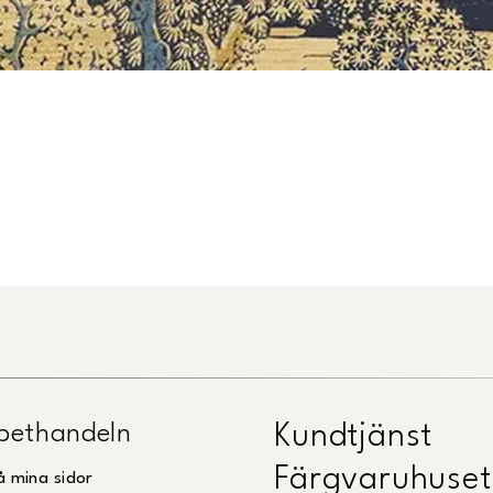
pethandeln
Kundtjänst
Färgvaruhuset
å mina sidor