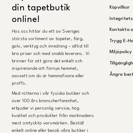
din tapetbutik
Köpvillkor
online!
Integritets
Kontakta 
Hos oss hittar du ett av Sveriges
största sortiment av tapeter, färg,
Trygg E-H
golv, verktyg och inredning – alltid till
Miljöpolicy
bra priser och med snabb leverans. Vi
brinner för att göra det enkelt och
Tillgängli
inspirerande att förnya hemmet,
Ångra best
oavsett om du är hemmafixare eller
proffs.
Med rötterna i vår fysiska butiker och
över 100 års branscherfarenhet,
erbjuder vi personlig service, hög
kvalitet och produkter från marknadens
mest omtyckta varumärken. Beställ
enkelt online eller besök våra butiker i