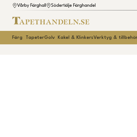
Vårby Färghall
Södertälje Färghandel
Färg
Tapeter
Golv
Kakel & Klinkers
Verktyg & tillbehö