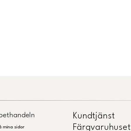
pethandeln
Kundtjänst
Färgvaruhuset
å mina sidor