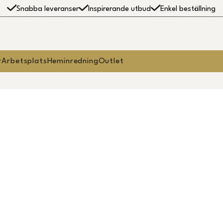
Snabba leveranser
Inspirerande utbud
Enkel beställning
r
Arbetsplats
Heminredning
Outlet