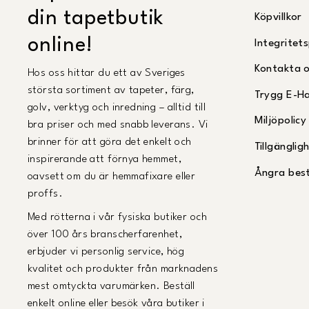
din tapetbutik
Köpvillkor
online!
Integritets
Kontakta 
Hos oss hittar du ett av Sveriges
största sortiment av tapeter, färg,
Trygg E-H
golv, verktyg och inredning – alltid till
Miljöpolicy
bra priser och med snabb leverans. Vi
brinner för att göra det enkelt och
Tillgängli
inspirerande att förnya hemmet,
Ångra best
oavsett om du är hemmafixare eller
proffs.
Med rötterna i vår fysiska butiker och
över 100 års branscherfarenhet,
erbjuder vi personlig service, hög
kvalitet och produkter från marknadens
mest omtyckta varumärken. Beställ
enkelt online eller besök våra butiker i