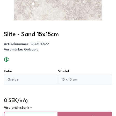
Slite - Sand 15x15cm
Artikelnummer
:
GO304822
Varumärke
:
Golvabia
Kulör
Storlek
Greige
15 x 15 cm
0 SEK/m²
0
Visa prishistorik