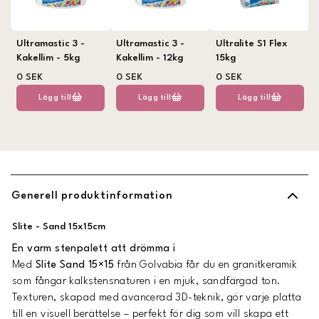
Ultramastic 3 -
Ultramastic 3 -
Ultralite S1 Flex
Kakellim - 5kg
Kakellim - 12kg
15kg
0 SEK
0 SEK
0 SEK
Lägg till
Lägg till
Lägg till
Generell produktinformation
Slite - Sand 15x15cm
En varm stenpalett att drömma i
Med
Slite Sand 15×15
från Golvabia får du en granitkeramik
som fångar kalkstensnaturen i en mjuk, sandfärgad ton.
Texturen, skapad med avancerad 3D-teknik, gör varje platta
till en visuell berättelse – perfekt för dig som vill skapa ett