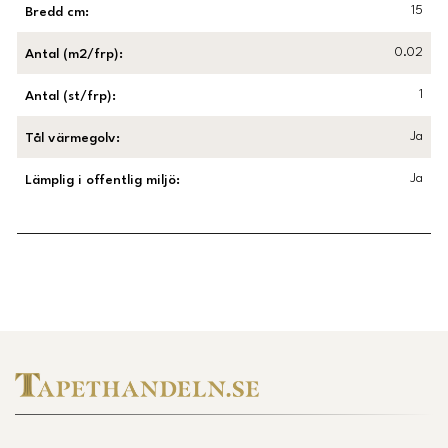
15
Bredd cm
:
0.02
Antal (m2/frp)
:
1
Antal (st/frp)
:
Ja
Tål värmegolv
:
Ja
Lämplig i offentlig miljö
:
Länk till Trustpilot