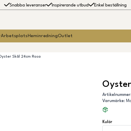
Snabba leveranser
Inspirerande utbud
Enkel beställning
r
Arbetsplats
Heminredning
Outlet
Oyster Skål 24cm Rosa
Oyster
Artikelnummer
Varumärke
:
Ma
Kulör