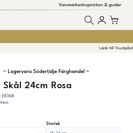
Varumärken
Inspiration & guider
Länk till Trustpilot
~
Lagervara Södertälje Färghandel
~
 Skål 24cm Rosa
:
ER368
teus
Storlek