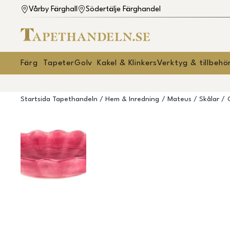
Vårby Färghall
Södertälje Färghandel
Färg
Tapeter
Golv
Kakel & Klinkers
Verktyg & tillbehö
Startsida Tapethandeln
Hem & Inredning
Mateus
Skålar