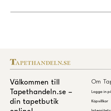
Om Ta
Välkommen till
Tapethandeln.se –
Logga in p
din tapetbutik
Köpvillkor
Integritets