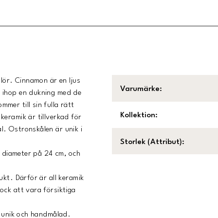
lör. Cinnamon är en ljus
Varumärke
:
r ihop en dukning med de
er till sin fulla rätt
Kollektion
:
eramik är tillverkad för
. Ostronskålen är unik i
Storlek (Attribut)
:
n diameter på 24 cm, och
ukt. Därför är all keramik
ock att vara försiktiga
r unik och handmålad.