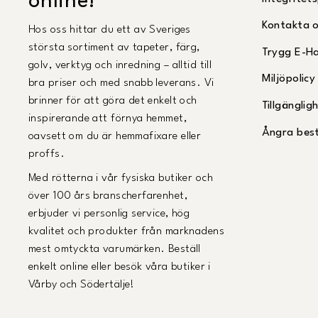
online!
Kontakta 
Hos oss hittar du ett av Sveriges
största sortiment av tapeter, färg,
Trygg E-H
golv, verktyg och inredning – alltid till
Miljöpolicy
bra priser och med snabb leverans. Vi
brinner för att göra det enkelt och
Tillgängli
inspirerande att förnya hemmet,
Ångra best
oavsett om du är hemmafixare eller
proffs.
Med rötterna i vår fysiska butiker och
över 100 års branscherfarenhet,
erbjuder vi personlig service, hög
kvalitet och produkter från marknadens
mest omtyckta varumärken. Beställ
enkelt online eller besök våra butiker i
Vårby och Södertälje!