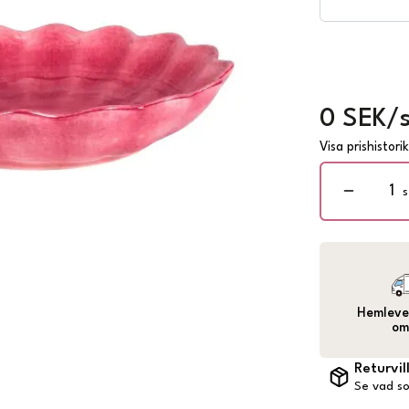
0 SEK/s
Visa prishistori
s
Hemlever
om
Returvil
Se vad so