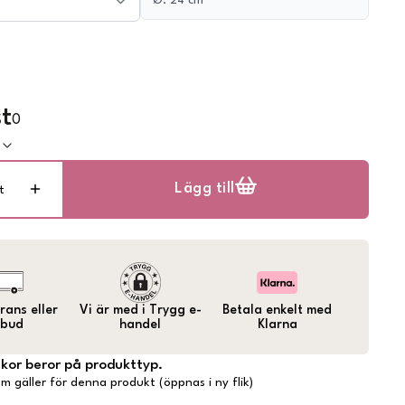
Ø: 24 cm
t
0
k
Lägg till
t
ans eller
Vi är med i Trygg e-
Betala enkelt med
bud
handel
Klarna
lkor beror på produkttyp.
m gäller för denna produkt (öppnas i ny flik)