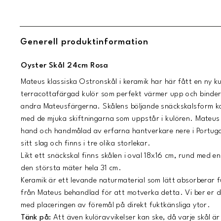
Generell produktinformation
Oyster Skål 24cm Rosa
Mateus klassiska Ostronskål i keramik har här fått en ny ku
terracottafärgad kulör som perfekt värmer upp och binde
andra Mateusfärgerna. Skålens böljande snäckskalsform komm
med de mjuka skiftningarna som uppstår i kulören. Mateus k
hand och handmålad av erfarna hantverkare nere i Portugal
sitt slag och finns i tre olika storlekar.
Likt ett snäckskal finns skålen i oval 18x16 cm, rund med e
den största mäter hela 31 cm.
Keramik är ett levande naturmaterial som lätt absorberar f
från Mateus behandlad för att motverka detta. Vi ber er d
med placeringen av föremål på direkt fuktkänsliga ytor.
Tänk på:
Att även kulöravvikelser kan ske, då varje skål ä