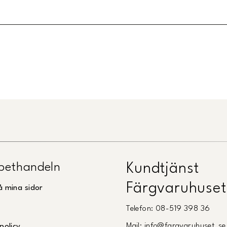
Länk till Trustpilot
pethandeln
Kundtjänst
Färgvaruhuset
å mina sidor
Telefon: 08-519 398 36
Mail: info@fargvaruhuset.se
policy