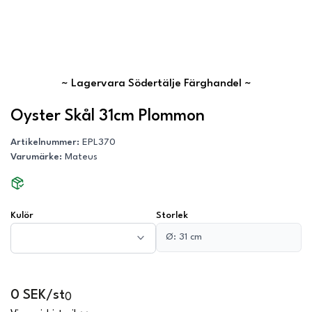
~
Lagervara Södertälje Färghandel
~
Oyster Skål 31cm Plommon
Artikelnummer
:
EPL370
Varumärke
:
Mateus
Kulör
Storlek
Ø: 31 cm
0 SEK/st
0