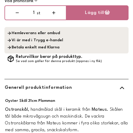
Visa prishistorik
Lägg till
st
Hemleverans eller ombud
Vi är med i Trygg e-handel
Betala enkelt med Klarna
Returvillkor beror på produkttyp.
Se vad som gäller för denna produkt (öppnas i ny flik)
Generell produktinformation
Oyster Skål 31cm Plommon
Ostronskål,
handmålad skål i keramik från
Mateus.
Skålen
tål både mikrovågsugn och maskindisk. De vackra
Ostronskålarna från Mateus kommer i fyra olika storlekar, alla
med samma, gracila, snäckskalsform.