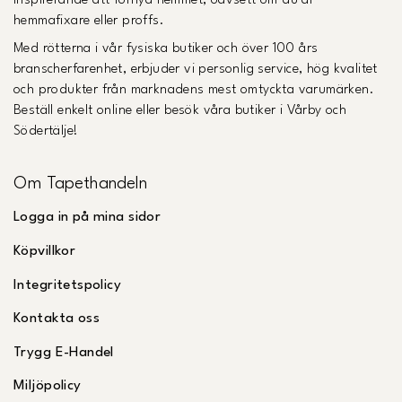
inspirerande att förnya hemmet, oavsett om du är
hemmafixare eller proffs.
Med rötterna i vår fysiska butiker och över 100 års
branscherfarenhet, erbjuder vi personlig service, hög kvalitet
och produkter från marknadens mest omtyckta varumärken.
Beställ enkelt online eller besök våra butiker i Vårby och
Södertälje!
Om Tapethandeln
Logga in på mina sidor
Köpvillkor
Integritetspolicy
Kontakta oss
Trygg E-Handel
Miljöpolicy