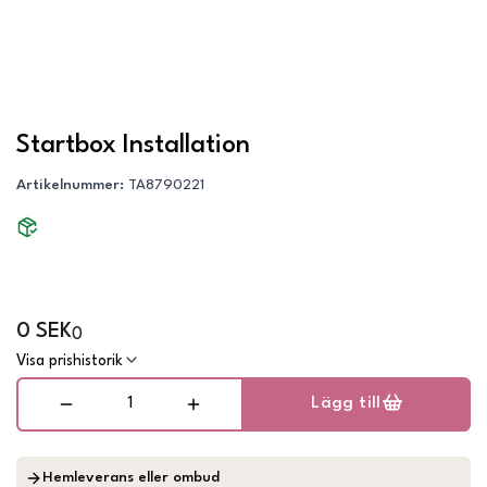
Startbox Installation
Artikelnummer
:
TA8790221
0 SEK
0
Visa prishistorik
Lägg till
Hemleverans eller ombud