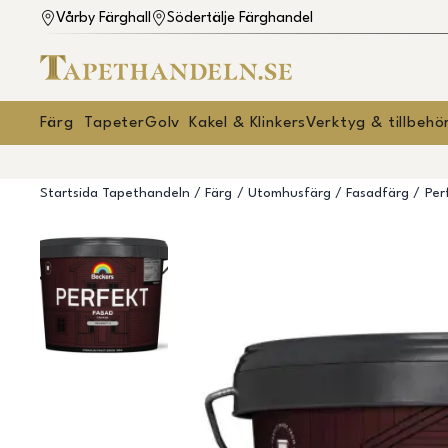
Vårby Färghall
Södertälje Färghandel
Färg
Tapeter
Golv
Kakel & Klinkers
Verktyg & tillbehö
Startsida Tapethandeln
Färg
Utomhusfärg
Fasadfärg
Per