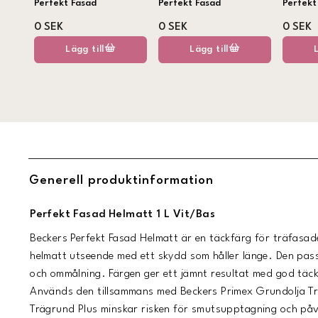
Perfekt Fasad
Perfekt Fasad
Perfekt
0 SEK
0 SEK
0 SEK
Lägg till
Lägg till
Generell produktinformation
Perfekt Fasad Helmatt 1 L Vit/Bas
Beckers Perfekt Fasad Helmatt är en täckfärg för träfasa
helmatt utseende med ett skydd som håller länge. Den pas
och ommålning. Färgen ger ett jämnt resultat med god tä
Används den tillsammans med Beckers Primex Grundolja Tr
Trägrund Plus minskar risken för smutsupptagning och påv