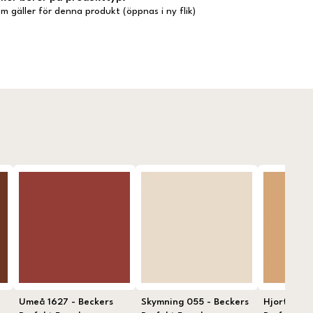
m gäller för denna produkt (öppnas i ny flik)
Umeå 1627 - Beckers
Skymning 055 - Beckers
Hjortron 1