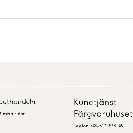
Länk till Trustpilot
pethandeln
Kundtjänst
Färgvaruhuset
å mina sidor
Telefon: 08-519 398 36