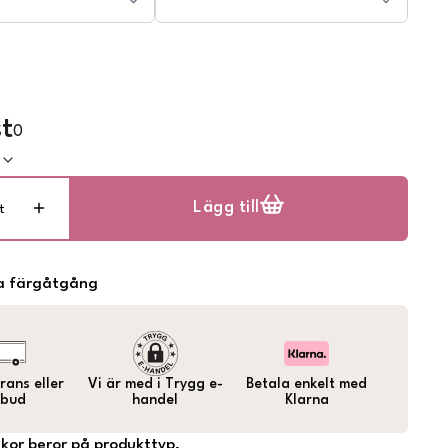
t
0
k
Lägg till
t
a färgåtgång
ans eller
Vi är med i Trygg e-
Betala enkelt med
bud
handel
Klarna
lkor beror på produkttyp.