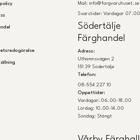
Mail: info@fargvaruhuset.se
policy
Svarstider: Vardagar 07.0
oss
Södertälje
andel
Färghandel
ghetsredogörelse
Adress:
Uthamnsvägen 2
ällning
151 39 Södertälje
Telefon:
08-554 227 10
Öppettider:
Vardagar: 06.00-18.00
Lördag: 10.00-14.00
Söndag: Stängt
Vårby Färghall