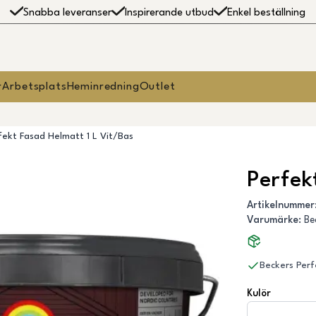
Snabba leveranser
Inspirerande utbud
Enkel beställning
r
Arbetsplats
Heminredning
Outlet
fekt Fasad Helmatt 1 L Vit/Bas
Perfek
Artikelnummer
Varumärke
:
Be
Beckers Perf
Kulör