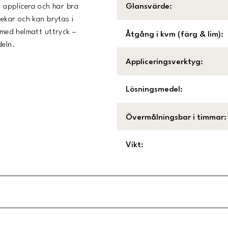
t applicera och har bra
Glansvärde
:
lekar och kan brytas i
t med helmatt uttryck –
Åtgång i kvm (färg & lim)
:
deln.
Appliceringsverktyg
:
Lösningsmedel
:
Övermålningsbar i timmar
:
Vikt
: