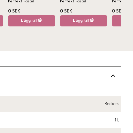
Perfekt Fasad
Perfekt Fasad
Perfekt Fa
0 SEK
0 SEK
0 SEK
Lägg till
Lägg till
Lägg
Beckers
1 L