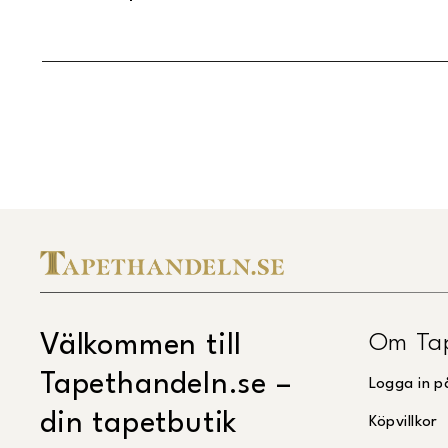
Om Ta
Välkommen till
Tapethandeln.se –
Logga in p
din tapetbutik
Köpvillkor