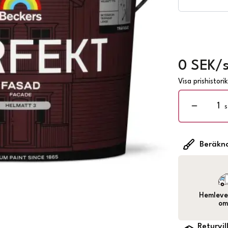
0 SEK/s
Visa prishistori
s
Beräkn
Hemlever
om
Returvil