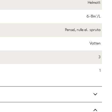
Helmatt
6-8m²/L
Pensel, rulle el. spruta
Vatten
3
1