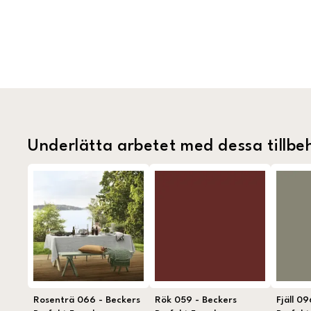
Underlätta arbetet med dessa tillbe
Rosenträ 066 - Beckers
Rök 059 - Beckers
Fjäll 0