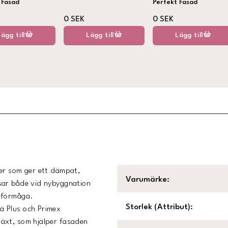
 Fasad
Perfekt Fasad
0 SEK
0 SEK
Lägg till
Lägg till
Lägg till
der som ger ett dämpat,
Varumärke
:
sar både vid nybyggnation
ckförmåga.
Storlek (Attribut)
:
ä Plus och Primex
äxt, som hjälper fasaden