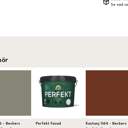
Se vad so
hör
96 - Beckers
Perfekt Fasad
Kastanj 064 - Beckers