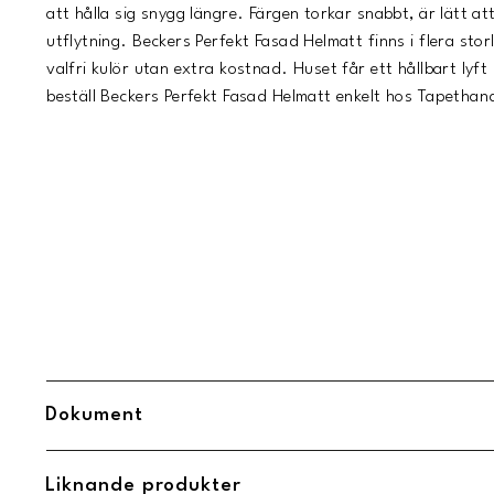
att hålla sig snygg längre. Färgen torkar snabbt, är lätt at
utflytning. Beckers Perfekt Fasad Helmatt finns i flera stor
valfri kulör utan extra kostnad. Huset får ett hållbart lyf
beställ Beckers Perfekt Fasad Helmatt enkelt hos Tapethan
Dokument
PDB-Perfekt-Fasad-Helmatt.pdf
(
Öppnas i ny flik
)
Liknande produkter