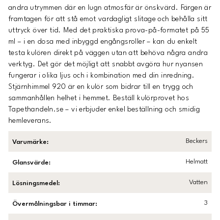
andra utrymmen där en lugn atmosfär är önskvärd. Färgen är
framtagen för att stå emot vardagligt slitage och behålla sitt
uttryck över tid. Med det praktiska prova-på-formatet på 55
ml – i en dosa med inbyggd engångsroller – kan du enkelt
testa kulören direkt på väggen utan att behöva några andra
verktyg. Det gör det möjligt att snabbt avgöra hur nyansen
fungerar i olika ljus och i kombination med din inredning.
Stjärnhimmel 920 är en kulör som bidrar till en trygg och
sammanhållen helhet i hemmet. Beställ kulörprovet hos
Tapethandeln.se – vi erbjuder enkel beställning och smidig
hemleverans.
Beckers
Varumärke
:
Helmatt
Glansvärde
:
Vatten
Lösningsmedel
:
3
Övermålningsbar i timmar
: