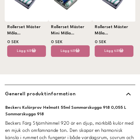
Rollerset Mäster
Rollerset Mäster
Rollerset Mäster
Måla
Mini Måla
Måla
vägg/tak/golv 18
vägg/tak 10 cm
vägg/tak/golv 23
0 SEK
0 SEK
0 SEK
cm
cm
Lägg till
Lägg till
Lägg till
Generell produktinformation
Beckers Kulörprov Helmatt 55ml Sommarskugga 918 0,055 L
Sommarskugga 918
Beckers Färg Stjärnhimmel 920 är en djup, mörkblå kulör med
en mjuk och omfamnande ton. Den skapar en harmonisk
känsla i rummet och fungerar i både vardagsrum, sovrum och