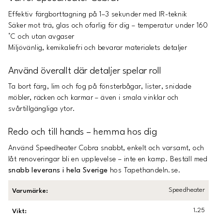
Effektiv färgborttagning på 1–3 sekunder med IR-teknik
Säker mot trä, glas och ofarlig för dig – temperatur under 160
°C och utan avgaser
Miljövänlig, kemikaliefri och bevarar materialets detaljer
Använd överallt där detaljer spelar roll
Ta bort färg, lim och fog på fönsterbågar, lister, snidade
möbler, räcken och karmar – även i smala vinklar och
svårtillgängliga ytor.
Redo och till hands – hemma hos dig
Använd Speedheater Cobra snabbt, enkelt och varsamt, och
låt renoveringar bli en upplevelse – inte en kamp. Beställ med
snabb leverans i hela Sverige
hos Tapethandeln.se.
Speedheater
Varumärke
:
1.25
Vikt
: