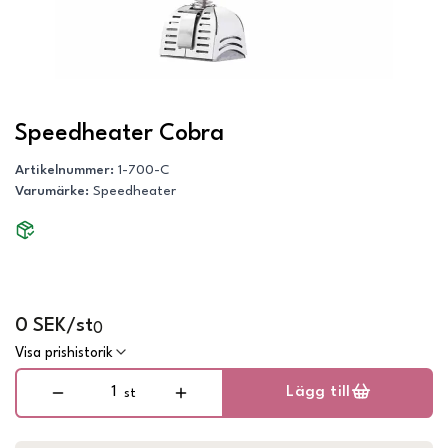
Speedheater Cobra
Artikelnummer
:
1-700-C
Varumärke
:
Speedheater
0 SEK/st
0
Visa prishistorik
Lägg till
st